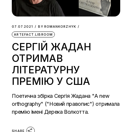
07.07.2021
BY
ROMANKORZHYK
ARTEFACT.LIBROOM
СЕРГІЙ ЖАДАН
ОТРИМАВ
ЛІТЕРАТУРНУ
ПРЕМІЮ У США
Поетична збірка Сергія Жадана "A new
orthography" ("Новий правопис") отримала
премію імені Дерека Волкотта.
SHARE