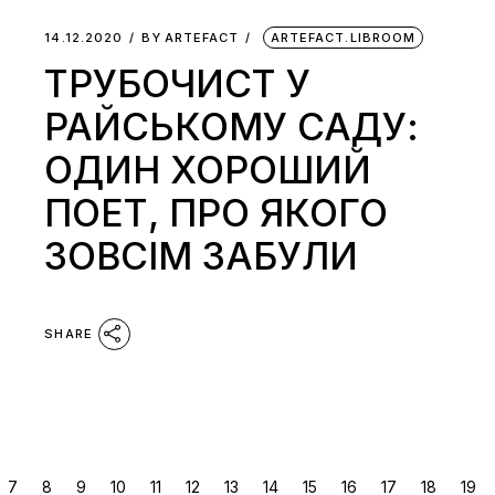
14.12.2020
BY
ARTEFACT
ARTEFACT.LIBROOM
ТРУБОЧИСТ У
РАЙСЬКОМУ САДУ:
ОДИН ХОРОШИЙ
ПОЕТ, ПРО ЯКОГО
ЗОВСІМ ЗАБУЛИ
SHARE
ПАГІНАЦІЯ
7
8
9
10
11
12
13
14
15
16
17
18
19