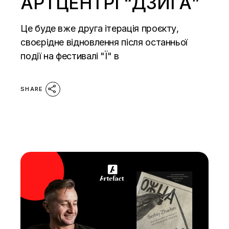
АРТЦЕНТРІ “ДЗИҐА”
Це буде вже друга ітерація проєкту,
своєрідне відновлення після останньої
події на фестивалі "Ї" в
SHARE