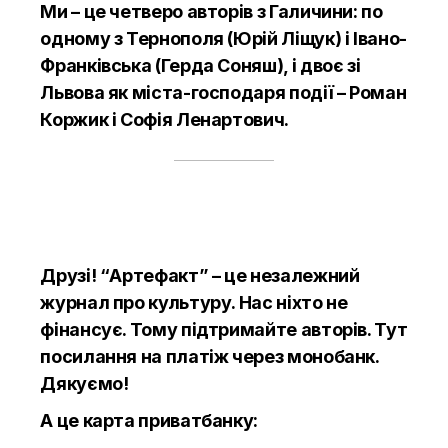
Ми – це четверо авторів з Галичини: по
одному з Тернополя (Юрій Ліщук) і Івано-
Франківська (Герда
Соняш
), і двоє зі
Львова як міста-господаря події – Роман
Коржик і Софія
Ленартович
.
Друзі! “Артефакт” – це незалежний
журнал про культуру. Нас ніхто не
фінансує. Тому підтримайте авторів.
Тут
посилання на платіж через монобанк.
Дякуємо!
А це карта приватбанку: