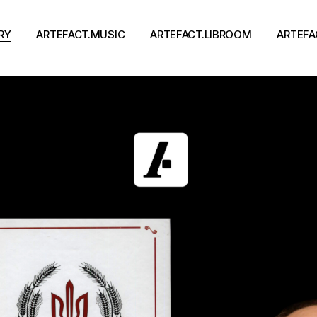
RY
ARTEFACT.MUSIC
ARTEFACT.LIBROOM
ARTEFA
Виконавці
Книги
Альбоми
Письменники
Концерти
Події
тя