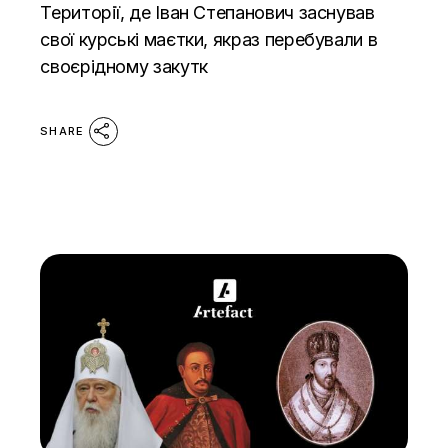
Території, де Іван Степанович заснував
свої курські маєтки, якраз перебували в
своєрідному закутк
SHARE