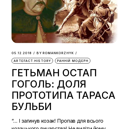
05.12.2018
BY
ROMANKORZHYK
ARTEFACT.HISTORY
РАННІЙ МОДЕРН
ГЕТЬМАН ОСТАП
ГОГОЛЬ: ДОЛЯ
ПРОТОТИПА ТАРАСА
БУЛЬБИ
“… І загинув козак! Пропав для всього
козацького лицарства! Не видіти йому