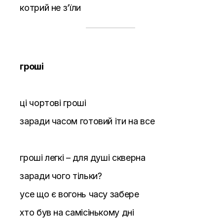
котрий не з’їли
гроші
ці чортові гроші
заради часом готовий іти на все
гроші легкі – для душі скверна
заради чого тільки?
усе що є вогонь часу забере
хто був на самісінькому дні