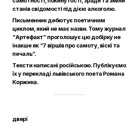
самотності, покинутості, зради та зміни
станів свідомості під дією алкоголю.
Письменник дебютує поетичним
циклом, який не має назви. Тому журнал
“Артефакт” проголошує цю добірку не
інакше як “7 віршів про самоту, віскі та
печаль”.
Тексти написані російською. Публікуємо
їх у перекладі львівського поета Романа
Коржика.
двері