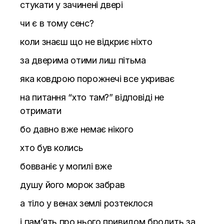
стукати у зачинені двері
чи є в тому сенс?
коли знаєш що не відкриє ніхто
за дверима отими лиш пітьма
яка ковдрою порожнечі все укриває
на питання “хто там?” відповіді не
отримати
бо давно вже немає нікого
хто був колись
бовваніє у могилі вже
душу його морок забрав
а тіло у венах землі розтеклося
і пам’ять про нього привидом бродить за