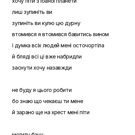
хочу піти з їбаної планети
лиш зупиніть ви
зупиніть ви кулю цю дурну
втомився я втомився бавитись вином
і думка всіх людей мені осточортіла
й бляді всі ці вже набридли
заснути хочу назавжди
не буду я цього робити
бо знаю що чекаєш ти мене
й зарано ще на хрест мені піти
могилу бачу