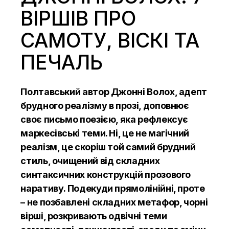
ВІРШІВ ПРО
САМОТУ, ВІСКІ ТА
ПЕЧАЛЬ
Полтавський автор Джонні Волох, адепт
брудного реалізму в прозі, доповнює
своє письмо поезією, яка рефлексує
маркесівські теми. Ні, це не магічний
реалізм, це скоріш той самий брудний
стиль, очищений від складних
синтаксичних конструкцій прозового
наративу. Подекуди прямолінійні, проте
– не позбавлені складних метафор, чорні
вірші, розкривають одвічні теми