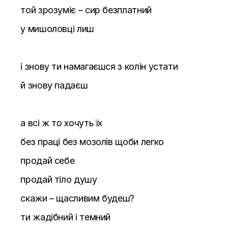
той зрозуміє – сир безплатний
у мишоловці лиш
і знову ти намагаєшся з колін устати
й знову падаєш
а всі ж то хочуть їх
без праці без мозолів щоби легко
продай себе
продай тіло душу
скажи – щасливим будеш?
ти жадібний і темний