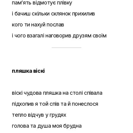
пам’ять відмотує плівку
і бачиш скільки склянок прихилив
кого ти нахуй послав
і чого взагалі наговорив друзям своїм
пляшка віскі
віскі чудова пляшка на столі співала
підхопив я той спів та й понеслося
тепло відчув у грудях
голова та душа моя брудна