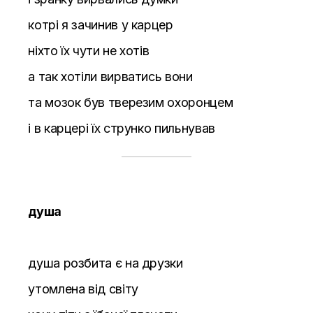
котрі я зачинив у карцер
ніхто їх чути не хотів
а так хотіли вирватись вони
та мозок був тверезим охоронцем
і в карцері їх струнко пильнував
душа
душа розбита є на друзки
утомлена від світу