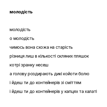
молодість
молодість
о молодість
чимось вона схожа на старість
різниця лиш в кількості скляних пляшок
котрі зранку несеш
а голову роздирають дикі койоти болю
і йдеш ти до контейнерів зі сміттям
і йдеш ти до контейнерів у капцях та халаті