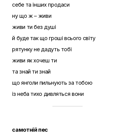
себе та інших продаси
ну що ж – живи
живи ти без душі
й буде так що гроші всього світу
рятунку не дадуть тобі
живи як хочеш ти
та знай ти знай
що янголи пильнують за тобою
із неба тихо дивляться вони
самотній пес