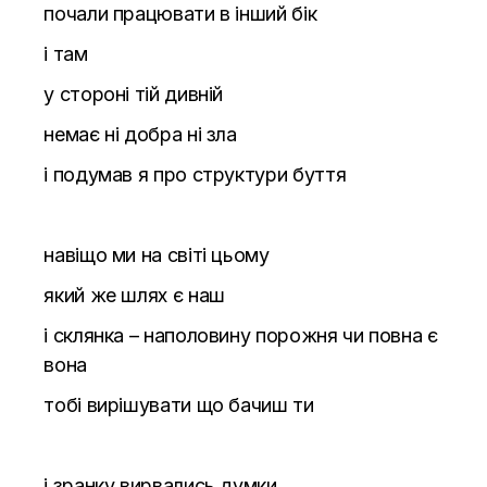
почали працювати в інший бік
і там
у стороні тій дивній
немає ні добра ні зла
і подумав я про структури буття
навіщо ми на світі цьому
який же шлях є наш
і склянка – наполовину порожня чи повна є
вона
тобі вирішувати що бачиш ти
і зранку вирвались думки