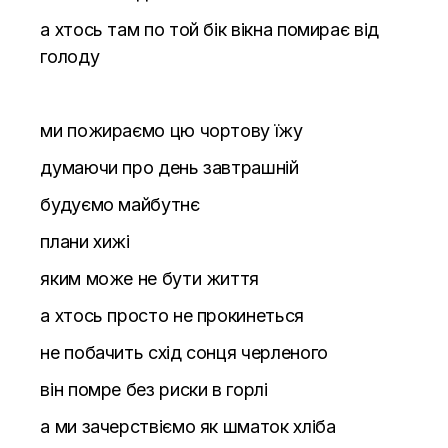
а хтось там по той бік вікна помирає від
голоду
ми пожираємо цю чортову їжу
думаючи про день завтрашній
будуємо майбутнє
плани хижі
яким може не бути життя
а хтось просто не прокинеться
не побачить схід сонця черленого
він помре без риски в горлі
а ми зачерствіємо як шматок хліба