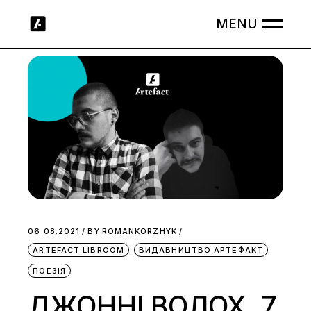
Skip
to
the
content
06.08.2021
BY
ROMANKORZHYK
ARTEFACT.LIBROOM
ВИДАВНИЦТВО АРТЕФАКТ
ПОЕЗІЯ
ДЖОННІ ВОЛОХ. 7