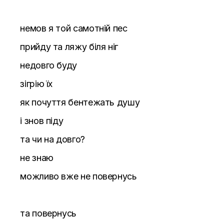
немов я той самотній пес
прийду та ляжу біля ніг
недовго буду
зігрію їх
як почуття бентежать душу
і знов піду
та чи на довго?
не знаю
можливо вже не повернусь
та повернусь