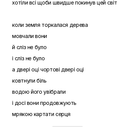
хотіли всі щоби швидше покинув цей світ
коли земля торкалася дерева
мовчали вони
й сліз не було
і сліз не було
а двері оці чортові двері оці
ковтнули біль
водою його увібрали
і досі вони продовжують
мрякою картати серця