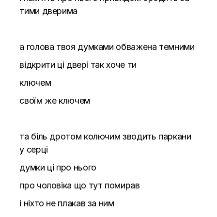
тими дверима
а голова твоя думками обважена темними
відкрити ці двері так хоче ти
ключем
своїм же ключем
та біль дротом колючим зводить паркани
у серці
думки ці про нього
про чоловіка що тут помирав
і ніхто не плакав за ним