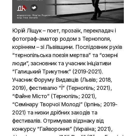
Юрій Ліщук – поет, прозаїк, перекладач і
фотограф-аматор родом з Тернополя,
корінням – зі Львівщини. Послідовник рухів
“тернопільська поезія мертва” та “озерні
люди”, засновник та учасник ініціативи
“Галицький Трикутник” (2019-2021).
Учасник Форуму Видавців (Львів; 2018,
2019), фестивалю “Ї” (Тернопіль; 2021),
“Файне Місто” (Тернопіль; 2021),
“Семінару Творчої Молоді” (Ірпінь; 2019-
2021) та низки дрібних заходів та
фестивалів. Отримував відзнаку від
конкурсу “Гайвороння” (Україна; 2021),