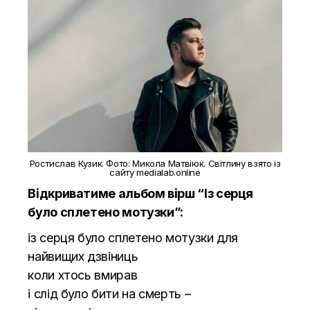
Ростислав Кузик. Фото: Микола Матвіюк. Світлину взято із
сайту
medialab.online
Відкриватиме альбом вірш “Із серця
було сплетено мотузки”:
із серця було сплетено мотузки для
найвищих дзвіниць
коли хтось вмирав
і слід було бити на смерть –