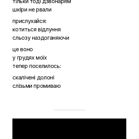
тільки тоді дзвонарям
шкіри не рвали
прислухайся:
котиться відлуння
сльозу наздоганяючи
це воно
у грудях моїх
тепер поселилось:
скалічені долоні
слізьми промиваю