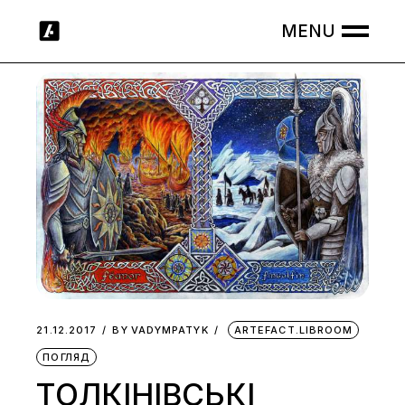
Skip
to
the
content
21.12.2017
BY
VADYMPATYK
ARTEFACT.LIBROOM
ПОГЛЯД
ТОЛКІНІВСЬКІ