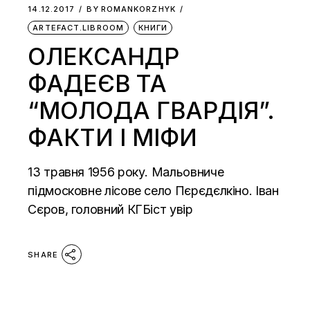
14.12.2017
BY
ROMANKORZHYK
ARTEFACT.LIBROOM
КНИГИ
ОЛЕКСАНДР
ФАДЕЄВ ТА
“МОЛОДА ГВАРДІЯ”.
ФАКТИ І МІФИ
13 травня 1956 року. Мальовниче
підмосковне лісове село Пєрєдєлкіно. Іван
Сєров, головний КГБіст увір
SHARE