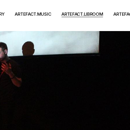
RY
ARTEFACT.MUSIC
ARTEFACT.LIBROOM
ARTEFA
Виконавці
Книги
Альбоми
Письменники
Концерти
Події
тя