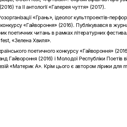
16) та II антології «Галерея чуття» (2017).
озорганізації «Грань», ідеолог культпроектів-перфор
 конкурсу «Гайвороння» (2016). Публікувався в жур
сник поетичних читань в рамках літературних фестива
fest, «Зелена Хвиля».
аїнського поетичного конкурсу «Гайвороння» (2016
анд Гайвороння (2016) і Молодої Республіки Поетів в
езій «Материк А». Крім цього є автором лірики для m