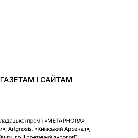
 ГАЗЕТАМ І САЙТАМ
рекладацької премії «METAPHORA»
», Artgnosis, «Київський Арсенал»,
шли до II поетичної антології