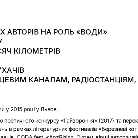
Х АВТОРІВ НА РОЛЬ «ВОДИ»
У
СЯЧ КІЛОМЕТРІВ
УХАЧІВ
ІСЦЕВИМ КАНАЛАМ, РАДІОСТАНЦІЯМ,
 у 2015 році у Львові.
ого поетичного конкурсу «Гайвороння» (2017) та пе
нь в рамках літературних фестивалів «Березневі коти
ців, CODA fest, «АртВізія». Окремі вірші автора увій