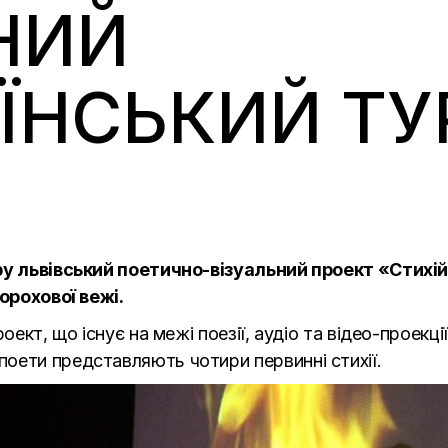
НИЙ
ЇНСЬКИЙ ТУ
уру львівський поетично-візуальний проект «Стихі
Порохової вежі.
оект, що існує на межі поезії, аудіо та відео-проекц
оети представляють чотири первинні стихії.