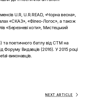
менсів U.R, U.R.READ, «Чорна весна»,
налах «СКАЗ», «Філео-Логос», а також
лів «Березневі коти», Мистецький
) та поетичного батлу від СТМ на
ід Форуму Видавців (2016). У 2015 році
etal-виконавців.
NEXT ARTICLE