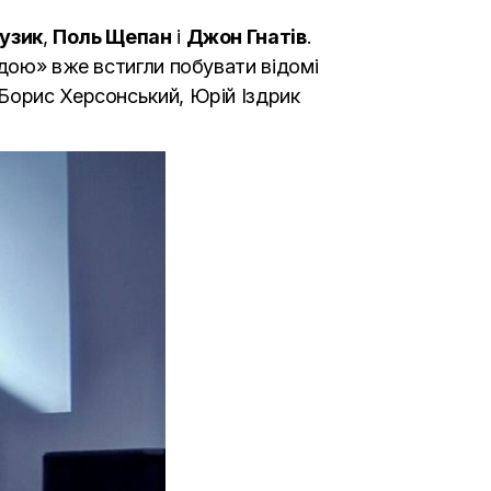
узик
,
Поль Щепан
і
Джон Гнатів
.
одою» вже встигли побувати відомі
 Борис Херсонський, Юрій Іздрик