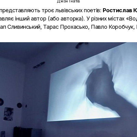
Джон Гнатів
– представляють троє львівських поетів:
Ростислав К
вляє інший автор (або авторка). У різних містах «В
тап Сливинський, Тарас Прохасько, Павло Коробчук,