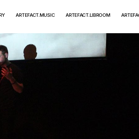
RY
ARTEFACT.MUSIC
ARTEFACT.LIBROOM
ARTEFA
Виконавці
Книги
Альбоми
Письменники
Концерти
Події
тя