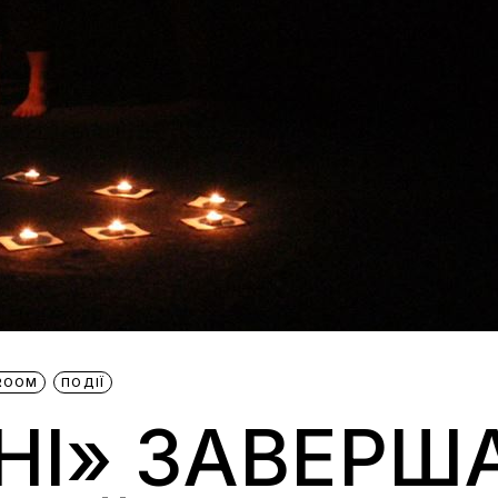
BROOM
ПОДІЇ
НІ» ЗАВЕРША