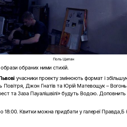
Поль Щепан
о образи обраних ними стихій.
Львові
учасники проекту змінюють формат і збільшую
овітря, Джон Гнатів та Юрій Матевощук – Вогонь, 
ест та Заза Пауалішвілі» будуть Водою. Доповнить
о 18:00. Квитки можна придбати у галереї Правда,Б (в