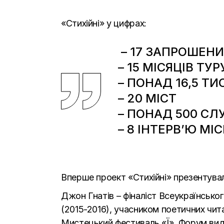
«Стихійні» у цифрах:
– 17 ЗАПРОШЕНИ
– 15 МІСЯЦІВ ТУР
– ПОНАД 16,5 ТИ
– 20 МІСТ
– ПОНАД 500 СЛ
– 8 ІНТЕРВ’Ю М
Вперше проект «Стихійні» презентували
Джон Гнатів – фіналіст Всеукраїнськ
(2015-2016), учасником поетичних чита
Мистецький фестиваль «Ї», Форум видав