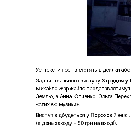
Усі тексти поетів містять відсилки аб
Задля фінального виступу
3 грудня у 
Михайло Жаржайло представлятимуть П
Землю, а Анна Ютченко, Ольга Перехр
«стихією музики».
Виступ відбудеться у Пороховій вежі, 
(в день заходу – 80 грн на вході).