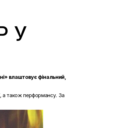
Р У
йні» влаштовує фінальний,
ії, а також перформансу. За