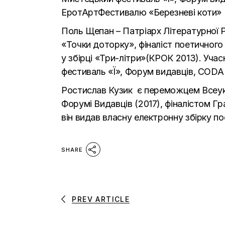
ЕротАртФестивалю «Березневі коти» (20
Поль Щепан – Патріарх Літературної Р
«Точки доторку», фіналіст поетичного
у збірці «Три-літри»(КРОК 2013). Уча
фестиваль «Ї», Форум видавців, CODA 
Ростислав Кузик є переможцем Всеукр
Форумі Видавців (2017), фіналістом Гр
він видав власну електронну збірку по
SHARE
PREV ARTICLE