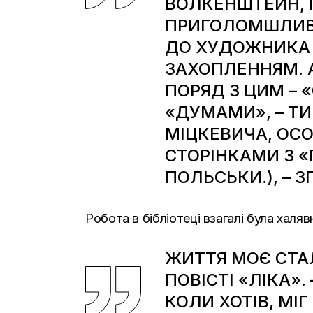
ВОЛКЕНШТЕЙН, 
ПРИГОЛОМШЛИВЕ 
ДО ХУДОЖНИКА Я
ЗАХОПЛЕННЯМ. А
ПОРЯД З ЦИМ – 
«ДУМАМИ», – ТИ
МІЦКЕВИЧА, ОС
СТОРІНКАМИ З «
ПОЛЬСЬКИ.), – З
Робота в бібліотеці взагалі була халя
ЖИТТЯ МОЄ СТАЛ
ПОВІСТІ «ЛІКА».
КОЛИ ХОТІВ, МІ