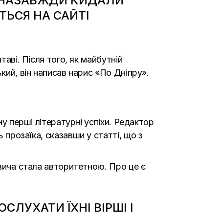
І НАЗАВЖДИ КИДАЛИ
ЕТЬСЯ
НА САЙТІ
таві. Після того, як майбутній
кий, він написав нарис «По Дніпру».
ну перші літературні успіхи. Редактор
 прозаїка, сказавши у статті, що з
овича стала авторитетною. Про це є
СЛУХАТИ ЇХНІ ВІРШІ І