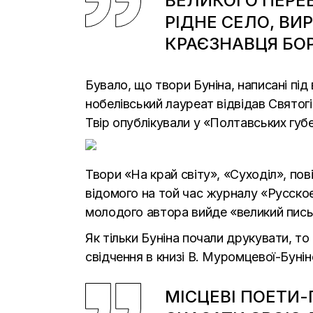
ВЕЛИКОГО ПЕРЕ
РІДНЕ СЕЛО, ВИ
КРАЄЗНАВЦЯ БО
Бувало, що твори Буніна, написані під
нобелівський лауреат відвідав Святогі
Твір опублікували у «Полтавських губе
Твори «На край світу», «Суходіл», пов
відомого на той час журналу «Русское 
молодого автора вийде «великий пис
Як тільки Буніна почали друкувати, т
свідчення в книзі В. Муромцевої-Буніно
МІСЦЕВІ ПОЕТИ-