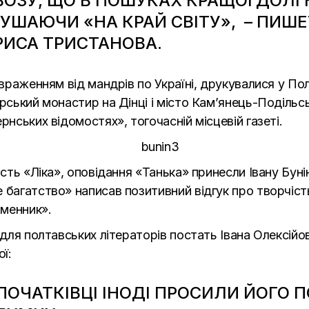
ВОЗУ, ЩО В ПОШУКАХ КРАЩОЇ ДОЛ
РУШАЮЧИ «НА КРАЙ СВІТУ», – ПИШ
РИСА ТРИСТАНОВА.
 враженням від мандрів по Україні, друкувалися у Пол
рський монастир на Дінці і місто Кам’янець-Подільсь
рнських відомостях», тогочасній місцевій газеті.
ість «Ліка», оповідання «Танька» принесли Івану Буні
багатство» написав позитивний відгук про творчість
ьменник».
о для полтавських літераторів постать Івана Олексій
ї:
ПОЧАТКІВЦІ ІНОДІ ПРОСИЛИ ЙОГО ПО