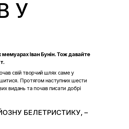
В У
оїх мемуарах Іван Бунін. Тож давайте
т.
почав свій творчий шлях саме у
лишитися. Протягом наступних шести
вих видань та почав писати добрі
ЙОЗНУ БЕЛЕТРИСТИКУ, –