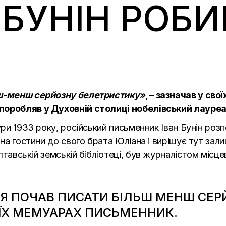
 БУНІН РОБИ
льш-менш серйозну белетристику»
, – зазначав у св
поробляв у Духовній столиці нобелівський лауреа
ури 1933 року, російський письменник Іван Бунін роз
и на гостини до свого брата Юліана і вирішує тут за
тавській земській бібліотеці, був журналістом місце
 Я ПОЧАВ ПИСАТИ БІЛЬШ МЕНШ СЕР
ОЇХ МЕМУАРАХ ПИСЬМЕННИК.