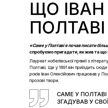
ЩО ІВАН
ПОЛТАВІ
«Саме у Полтаві я почав писати бі
спробуємо пригадати, як жив та що 
Лауреат нобелівської премії з літерат
Полтаві. Ще у 1891 він приїздить сюд
років Іван Олексійович працював у Пол
прозові твори.
САМЕ У ПОЛТАВІ
ЗГАДУВАВ У СВ