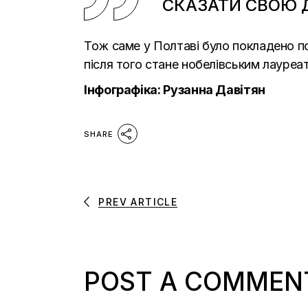
СКАЗАТИ СВОЮ 
Тож саме у Полтаві було покладено по
після того стане нобелівським лауреа
Інфографіка: Рузанна Давітян
SHARE
PREV ARTICLE
POST A COMMEN