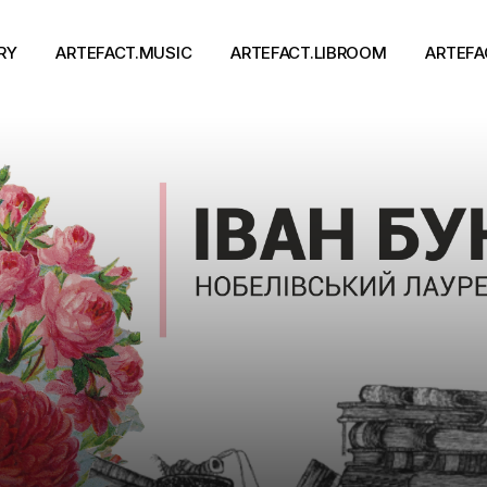
RY
ARTEFACT.MUSIC
ARTEFACT.LIBROOM
ARTEFA
Виконавці
Книги
Альбоми
Письменники
Концерти
Події
тя