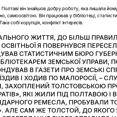
 у Полтаві він знайшов добру роботу, яка лишала йом
, самоосвітою. Він працював у бібліотеці, статист
ака собі корупція, конфлікт інтересів.
АЛЬНОГО ЖИТТЯ, ДО БІЛЬШ ПРАВИЛ
А ОСВІТНЬОЇ Я ПОВЕРНУВСЯ ПЕРЕСЕ
ДУВАВ СТАТИСТИЧНИМ БЮРО ГУБЕР
БІБЛІОТЕКАРЕМ ЗЕМСЬКОЇ УПРАВИ, 
НДУВАВ В ГАЗЕТИ ПРО ЗЕМСЬКІ СП
 ЇЗДИВ І ХОДИВ ПО МАЛОРОСІЇ, – С
ТІМ, ЗАХОПЛЕНИЙ ТОЛСТОВСЬКОЮ П
РАТІВ», ЯКІ ЖИЛИ ПІД ПОЛТАВОЮ І 
НДАРНОГО РЕМЕСЛА, ПРОБУВАЛИ 
 АЛЕ САМ ЖЕ ТОЛСТОЙ, ДО ЯКОГО Я 