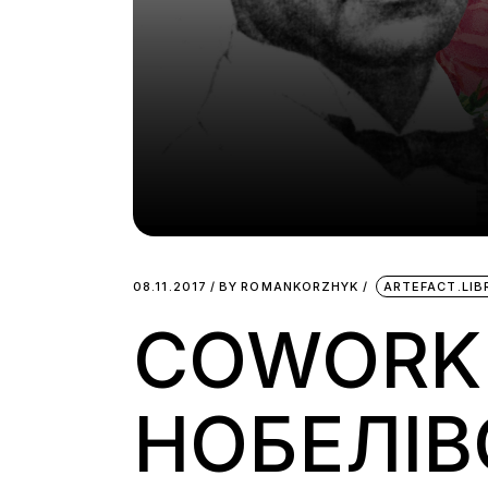
08.11.2017
BY
ROMANKORZHYK
ARTEFACT.LI
COWORK
НОБЕЛІВ