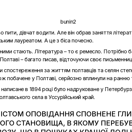
о пити, дівчат водити. Але він обрав заняття літерат
ьким лауреатом. А це з біса почесно.
ими стають. Література – то є ремесло. Потрібно б
 Полтаві – багато писав, відточуючи своє письменни
и спостереження за життям полтавців та селян степ
ож побачене у Полтаві, серйозно вплинули на ранню 
написане в 1894 році було надруковане у Петербурзі
олтавського села в Уссурійський край.
МІСТОМ ОПОВІДАННЯ СПОВНЕНЕ ГЛИ
ОГО СТАНОВИЩА, В ЯКОМУ ПЕРЕБУ