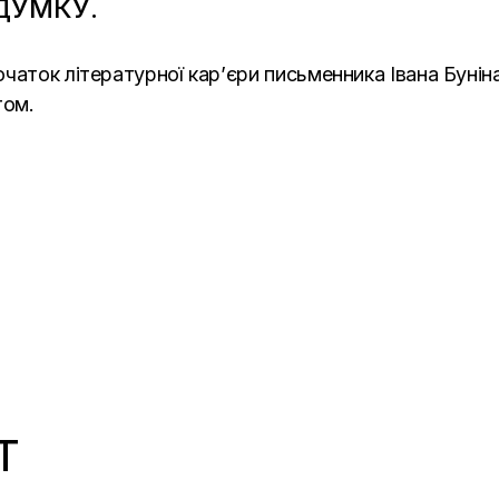
ДУМКУ.
чаток літературної кар’єри письменника Івана Бунін
том.
T