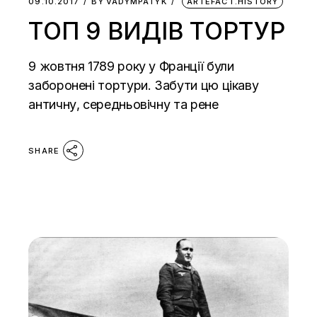
09.10.2017
BY
VADYMPATYK
ARTEFACT.HISTORY
ТОП 9 ВИДІВ ТОРТУР
9 жовтня 1789 року у Франції були
заборонені тортури. Забути цю цікаву
античну, середньовічну та рене
SHARE