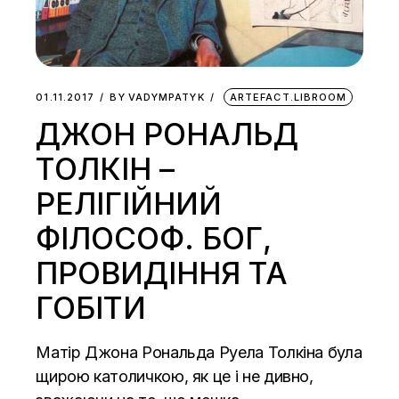
01.11.2017
BY
VADYMPATYK
ARTEFACT.LIBROOM
ДЖОН РОНАЛЬД
ТОЛКІН –
РЕЛІГІЙНИЙ
ФІЛОСОФ. БОГ,
ПРОВИДІННЯ ТА
ГОБІТИ
Матір Джона Рональда Руела Толкіна була
щирою католичкою, як це і не дивно,