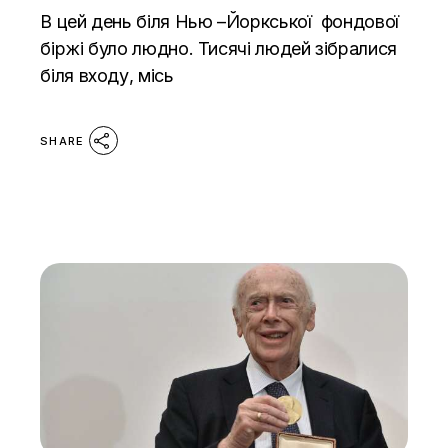
В цей день біля Нью –Йоркської фондової
біржі було людно. Тисячі людей зібралися
біля входу, місь
SHARE