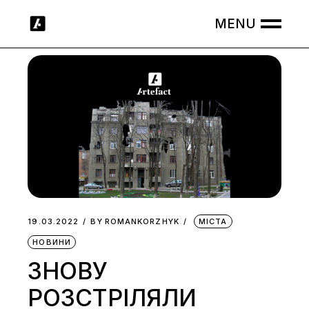
Skip
to
the
content
19.03.2022
BY
ROMANKORZHYK
МІСТА
НОВИНИ
ЗНОВУ
РОЗСТРІЛЯЛИ