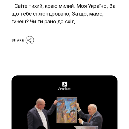
Світе тихий, краю милий, Моя Україно, За
що тебе сплюндровано, За що, мамо,
гинеш? Чи ти рано до схід
SHARE