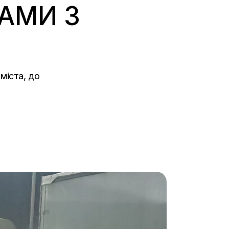
РАМИ З
 міста, до