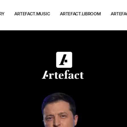
RY
ARTEFACT.MUSIC
ARTEFACT.LIBROOM
ARTEFA
Виконавці
Книги
Альбоми
Письменники
Концерти
Події
тя