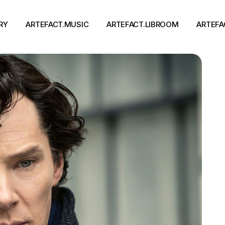
RY
ARTEFACT.MUSIC
ARTEFACT.LIBROOM
ARTEFA
Виконавці
Книги
Альбоми
Письменники
Концерти
Події
тя