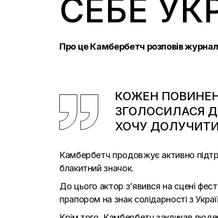
СЕБЕ УК
Про це Камбербетч розповів журналі
КОЖЕН ПОВИНЕН
ЗГОЛОСИЛАСЯ ДО
ХОЧУ ДОЛУЧИТИС
Камбербетч продовжує активно підтри
блакитний значок.
До цього актор з’явився на сцені фе
прапором на знак солідарності з Укра
Крім того, Камбербетч закликав людей