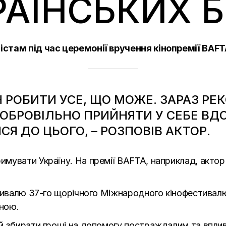
РАЇНСЬКИХ Б
стам під час церемонії вручення кінопремії BAFT
 РОБИТИ УСЕ, ЩО МОЖЕ. ЗАРАЗ РЕ
БРОВІЛЬНО ПРИЙНЯТИ У СЕБЕ ВДО
Я ДО ЦЬОГО, – РОЗПОВІВ АКТОР.
мувати Україну. На премії BAFTA, наприклад, актор
стивалю 37-го щорічного Міжнародного кінофестивалю
їною.
 збирати гроші на допомогу постраждалим та вплива