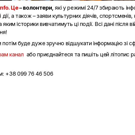
Info. Це
– волонтери,
які у режимі 24/7 збирають інф
і дії, а також – заяви культурних діячів, спортсменів
за яким історики вивчатимуть ці події. Всі дані після
ня!
и потім буде дуже зручно відшукати інформацію зі сф
рам канал
або приєднайтеся та пишіть цей літопис р
м: +38 099 76 46 506