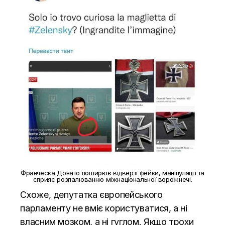
Франческа Донато поширює відверті фейки, маніпуляції та
сприяє розпалюванню міжнаціональної ворожнечі.
Схоже, депутатка європейського
парламенту не вміє користуватися, а ні
власним мозком, а ні гуглом. Якщо трохи