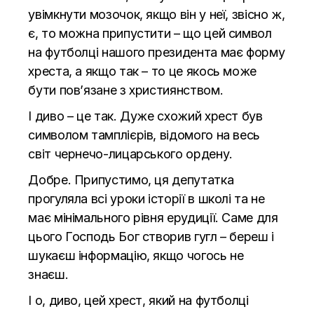
увімкнути мозочок, якщо він у неї, звісно ж,
є, то можна припустити – що цей символ
на футболці нашого президента має форму
хреста, а якщо так – то це якось може
бути пов’язане з християнством.
І диво – це так. Дуже схожий хрест був
символом тамплієрів, відомого на весь
світ чернечо-лицарського ордену.
Добре. Припустимо, ця депутатка
прогуляла всі уроки історії в школі та не
має мінімального рівня ерудиції. Саме для
цього Господь Бог створив гугл – береш і
шукаєш інформацію, якщо чогось не
знаєш.
І о, диво, цей хрест, який на футболці