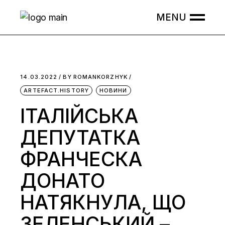
Skip
to
the
content
14.03.2022
BY
ROMANKORZHYK
ARTEFACT.HISTORY
НОВИНИ
ІТАЛІЙСЬКА
ДЕПУТАТКА
ФРАНЧЕСКА
ДОНАТО
НАТЯКНУЛА, ЩО
ЗЕЛЕНСЬКИЙ –