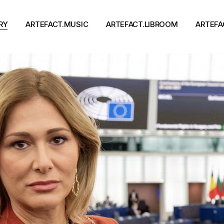
RY
ARTEFACT.MUSIC
ARTEFACT.LIBROOM
ARTEFA
Виконавці
Книги
Альбоми
Письменники
Концерти
Події
тя