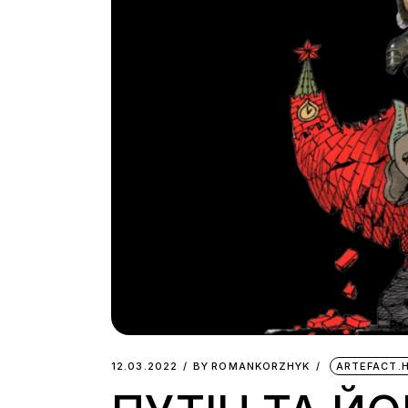
12.03.2022
BY
ROMANKORZHYK
ARTEFACT.