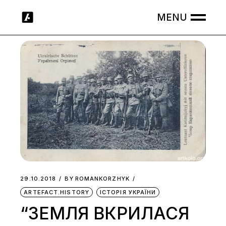
Skip
to
the
content
29.10.2018
BY
ROMANKORZHYK
ARTEFACT.HISTORY
ІСТОРІЯ УКРАЇНИ
“ЗЕМЛЯ ВКРИЛАСЯ