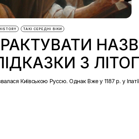
HISTORY
ТАКІ СЕРЕДНІ ВІКИ
РАКТУВАТИ НАЗВ
ПІДКАЗКИ З ЛІТО
валася Київською Руссю. Однак Вже у 1187 р. у Іпаті