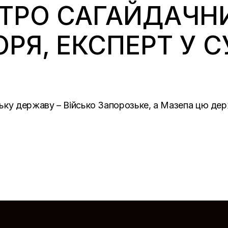
ТРО САГАЙДАЧНИ
РЯ, ЕКСПЕРТ У 
ьку державу – Військо Запорозьке, а Мазепа цю де