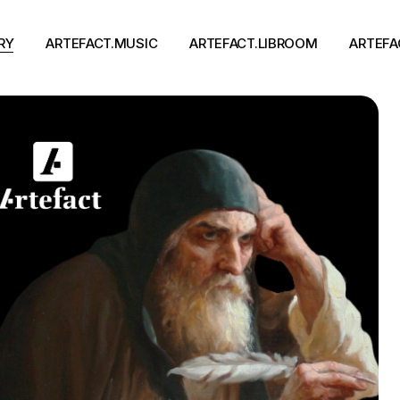
RY
ARTEFACT.MUSIC
ARTEFACT.LIBROOM
ARTEFA
Виконавці
Книги
Альбоми
Письменники
Концерти
Події
тя