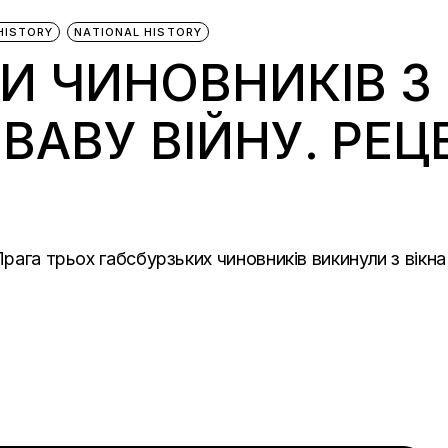
HISTORY
NATIONAL HISTORY
И ЧИНОВНИКІВ З 
ВАВУ ВІЙНУ. РЕЦ
Прага трьох габсбурзьких чиновників викинули з вікна 