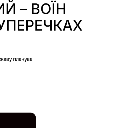
Й – ВОЇН
СУПЕРЕЧКАХ
ржаву планува