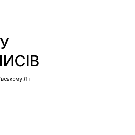
У
ПИСІВ
ївському Літ