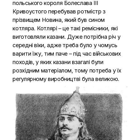
польського короля Болеслава III
Кривоустого перебував ротмістр з
прізвищем Новина, який був сином
котляра. Котлярі – це такі ремісники, які
виготовляли казани. Дуже потрібна річ у
середні віки, адже треба було у чомусь
варити їжу, тим паче – під час військових
походів, у яких казани взагалі були
розхідним матеріалом, тому потреба у їх
регулярному виробництві була великою.