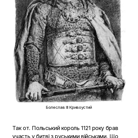
Болеслав ІІІ Кривоустий
Так от. Польський король 1121 року брав
участь у битві з руськими військами. Що