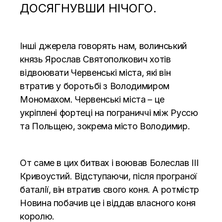
ДОСЯГНУВШИ НІЧОГО.
Інші джерела говорять нам, волинський
князь Ярослав Святополкович хотів
відвоювати Червенські міста, які він
втратив у боротьбі з Володимиром
Мономахом. Червенські міста – це
укріплені фортеці на пограниччі між Руссю
та Польщею, зокрема місто Володимир.
От саме в цих битвах і воював Болеслав III
Кривоустий. Відступаючи, після програної
баталії, він втратив свого коня. А ротмістр
Новина побачив це і віддав власного коня
королю.