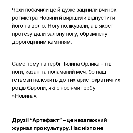
Чехи побачили це й дуже зацінили вчинок
ротмістра Новини й вирішили відпустити
його на волю. Ногу полікували, а в якості
протезу дали залізну ногу, обрамлену
дорогоцінним камінням.
Саме тому на гербі Пилипа Орлика – пів
ноги, казан та поламаний меч, бо наш
гетьман належить до тих аристократичних
родів Європи, які є носіями гербу
«Новина».
Друзі! “Артефакт” – це незалежний
журнал про культуру. Нас ніхто не