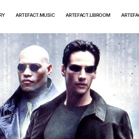
RY
ARTEFACT.MUSIC
ARTEFACT.LIBROOM
ARTEFA
Виконавці
Книги
Альбоми
Письменники
Концерти
Події
тя