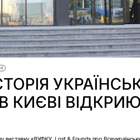
ІЇ
СТОРІЯ УКРАЇНСЬ
 В КИЄВІ ВІДКРИ
у виставку «ВУФКУ. Lost & Found» про Всеукраїнськ