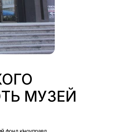
КОГО
ЮТЬ МУЗЕЙ
ий фонд кіноуправл