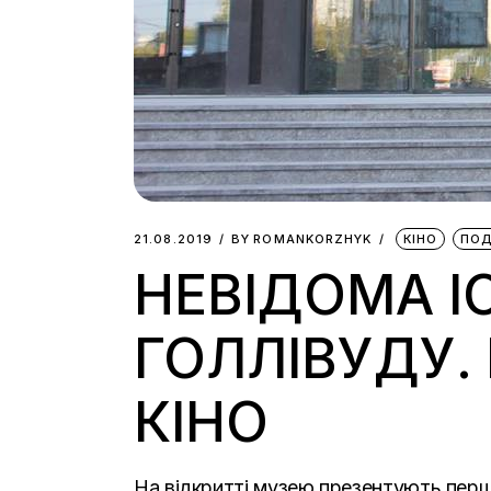
21.08.2019
BY
ROMANKORZHYK
КІНО
ПОД
НЕВІДОМА І
ГОЛЛІВУДУ.
КІНО
На відкритті музею презентують перш