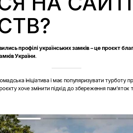
СЯ НА САЙТІ
СТВ?
ились профілі українських замків – це проєкт бла
амків України
.
мадська ініціатива і має популяризувати турботу пр
проєкту хоче змінити підхід до збереження пам’яток 