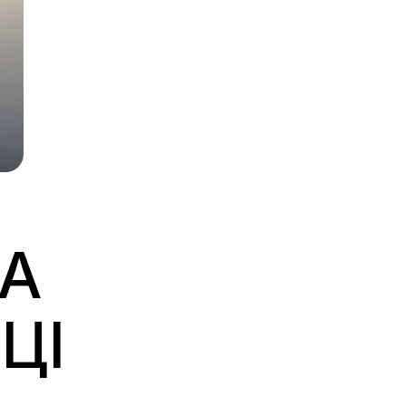
НА
ЦІ