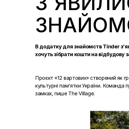
З`ЯВИЛИ
ЗНАЙОМ
В додатку для знайомств Tinder з’яв
хочуть зібрати кошти на відбудову з
Проєкт «12 вартових» створений як гро
культурні пам’ятки України. Команда 
замках, пише
The Village.