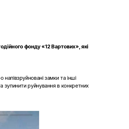
годійного фонду «12 Вартових», які
о напівзруйновані замки та інші
та зупинити руйнування в конкретних