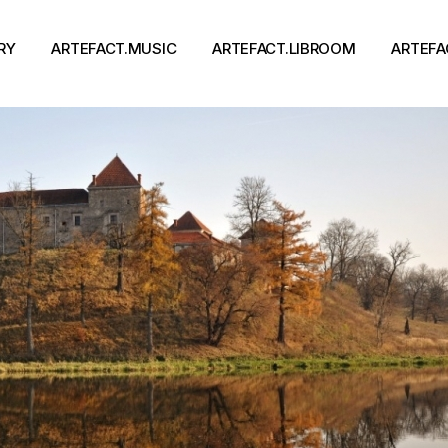
RY
ARTEFACT.MUSIC
ARTEFACT.LIBROOM
ARTEFA
Виконавці
Книги
Альбоми
Письменники
Концерти
Події
тя