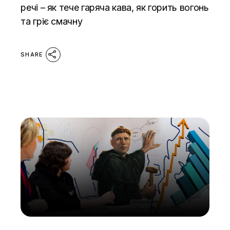
речі – як тече гаряча кава, як горить вогонь
та гріє смачну
SHARE