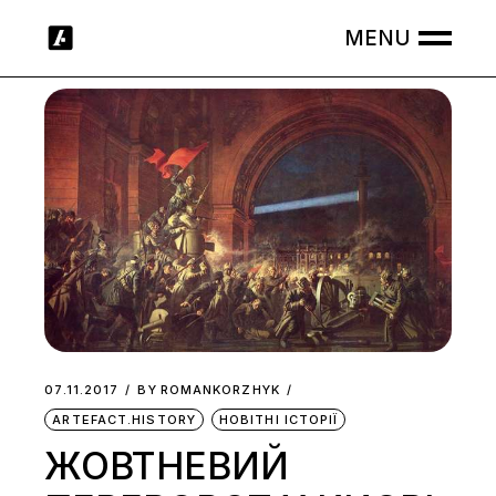
Skip
to
the
content
07.11.2017
BY
ROMANKORZHYK
ARTEFACT.HISTORY
НОВІТНІ ІСТОРІЇ
ЖОВТНЕВИЙ