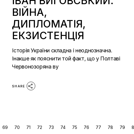
ІВАН ВИГОВСЬКИЙ.
ВІЙНА,
ДИПЛОМАТІЯ,
ЕКЗИСТЕНЦІЯ
Історія України складна і неоднозначна.
Інакше як пояснити той факт, що у Полтаві
Червонозоряна ву
SHARE
ПАГІНАЦІЯ
69
70
71
72
73
74
75
76
77
78
79