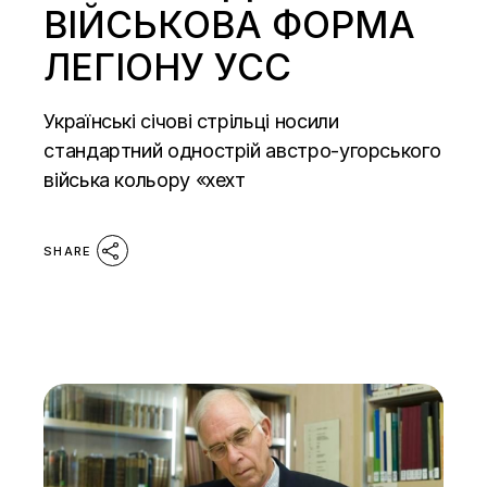
ВІЙСЬКОВА ФОРМА
ЛЕГІОНУ УСС
Українські січові стрільці носили
стандартний однострій австро-угорського
війська кольору «хехт
SHARE