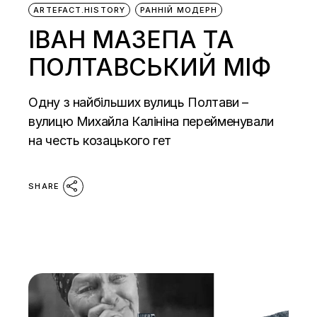
ARTEFACT.HISTORY
РАННІЙ МОДЕРН
ІВАН МАЗЕПА ТА
ПОЛТАВСЬКИЙ МІФ
Одну з найбільших вулиць Полтави –
вулицю Михайла Калініна перейменували
на честь козацького гет
SHARE