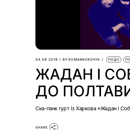
04.09.2019
BY
ROMANKORZHYK
ПОДІЇ
П
ЖАДАН І С
ДО ПОЛТАВ
Ска-панк гурт із Харкова «Жадан і С
SHARE