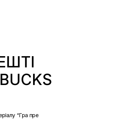
ЕШТІ
RBUCKS
еріалу “Гра пре