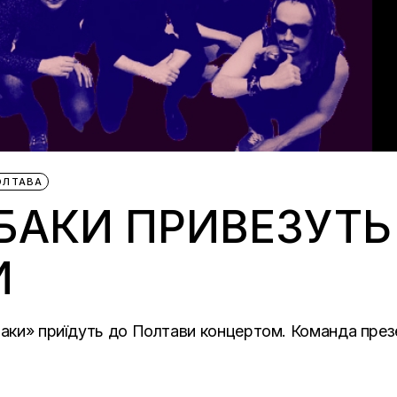
ОЛТАВА
ОБАКИ ПРИВЕЗУТ
И
обаки» приїдуть до Полтави концертом. Команда през