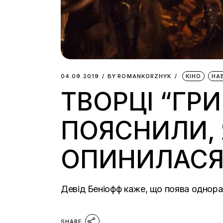
04.09.2019
BY
ROMANKORZHYK
КІНО
НА
ТВОРЦІ “ГРИ
ПОЯСНИЛИ, 
ОПИНИЛАСЯ 
Девід Беніофф каже, що поява однораз
SHARE