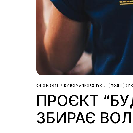
04.09.2019
BY
ROMANKORZHYK
ПОДІЇ
П
ПРОЄКТ “БУ
ЗБИРАЄ ВОЛ