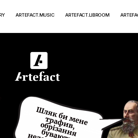
RY
ARTEFACT.MUSIC
ARTEFACT.LIBROOM
ARTEFA
Виконавці
Книги
Альбоми
Письменники
Концерти
Події
тя