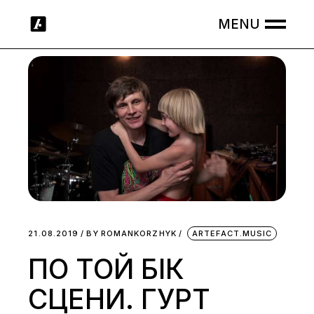
Skip
to
the
content
21.08.2019
BY
ROMANKORZHYK
ARTEFACT.MUSIC
ПО ТОЙ БІК
СЦЕНИ. ГУРТ