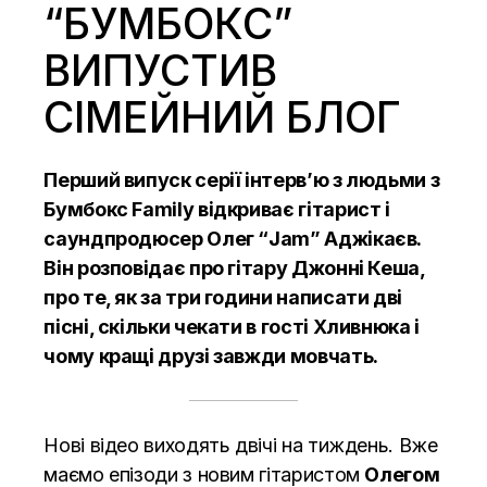
“БУМБОКС”
ВИПУСТИВ
СІМЕЙНИЙ БЛОГ
Перший випуск серії інтерв’ю з людьми з
Бумбокс Family відкриває гітарист і
саундпродюсер Олег “Jam” Аджікаєв.
Він розповідає про гітару Джонні Кеша,
про те, як за три години написати дві
пісні, скільки чекати в гості Хливнюка і
чому кращі друзі завжди мовчать.
Нові відео виходять двічі на тиждень. Вже
маємо епізоди з новим гітаристом
Олегом