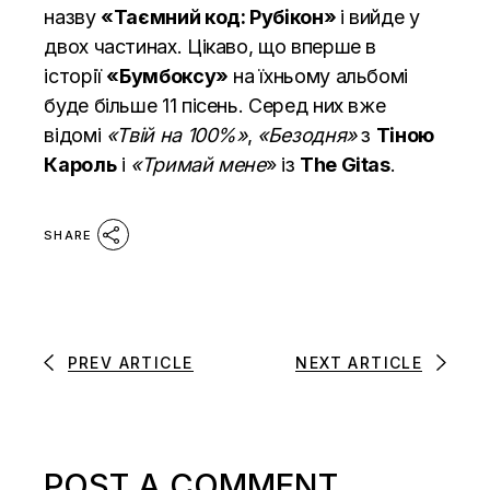
назву
«Таємний код: Рубікон»
і вийде у
двох частинах. Цікаво, що вперше в
історії
«Бумбоксу»
на їхньому альбомі
буде більше 11 пісень. Серед них вже
відомі
«Твій на 100%»
,
«Безодня»
з
Тіною
Кароль
і
«Тримай мене
» із
The Gitas
.
SHARE
PREV ARTICLE
NEXT ARTICLE
POST A COMMENT