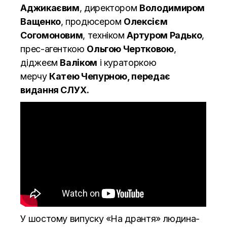
Аджикаєвим
, директором
Володимиром
Ващенко
, продюсером
Олексієм
Согомоновим
, техніком
Артуром Радько
,
прес-агенткою
Ольгою Чертковою
,
діджеєм
Валіком
і кураторкою
мерчу
Катею Чепурною, передає
видання
СЛУХ.
У шостому випуску «На дрантя» людина-