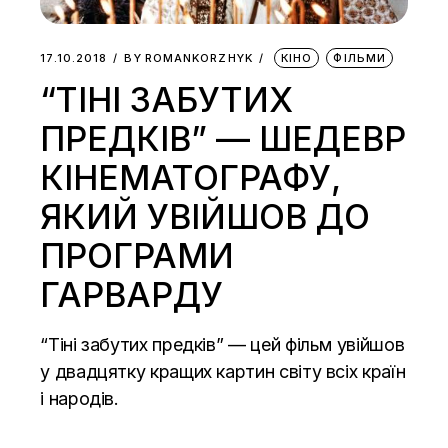
17.10.2018
BY
ROMANKORZHYK
КІНО
ФІЛЬМИ
“ТІНІ ЗАБУТИХ
ПРЕДКІВ” — ШЕДЕВР
КІНЕМАТОГРАФУ,
ЯКИЙ УВІЙШОВ ДО
ПРОГРАМИ
ГАРВАРДУ
“Тіні забутих предків” — цей фільм увійшов
у двадцятку кращих картин світу всіх країн
і народів.