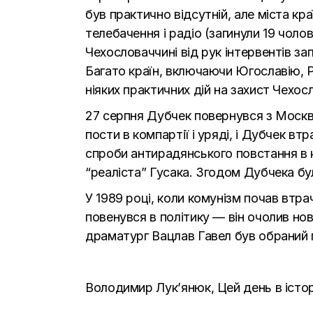
був практично відсутній, але міста кр
телебачення і радіо (загинули 19 чолов
Чехословаччині від рук інтервентів за
Багато країн, включаючи Югославію, 
ніяких практичних дій на захист Чехос
27 серпня Дубчек повернувся з Москв
пости в компартії і уряді, і Дубчек в
спроби антирадянського повстання в кв
“реаліста” Гусака. Згодом Дубчека бул
У 1989 році, коли комунізм почав втра
повенувся в політику — він очолив но
драматург Вацлав Гавел був обраний
Володимир Лук’янюк,
Цей день в істор