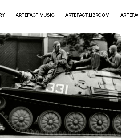
RY
ARTEFACT.MUSIC
ARTEFACT.LIBROOM
ARTEFA
Виконавці
Книги
Альбоми
Письменники
Концерти
Події
тя