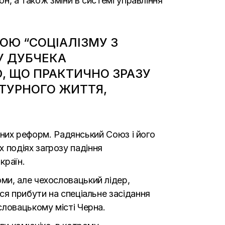
он, а також зміни в системі управління
ОЮ “СОЦІАЛІЗМУ З
У ДУБЧЕКА
, ЩО ПРАКТИЧНО ЗРАЗУ
ЬТУРНОГО ЖИТТЯ,
льних реформ. Радянський Союз і його
 подіях загрозу падіння
країн.
ми, але чехословацький лідер,
ся прибути на спеціальне засідання
словацькому місті Черна.