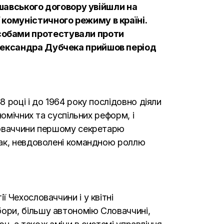
аршавського договору увійшли на
 комуністичного режиму в країні.
собами протестували проти
Александра Дубчека прийшов період
 році і до 1964 року послідовно діяли
омічних та суспільних реформ, і
словаччини першому секретарю
сак, невдоволені командною роллю
 Чехословаччини і у квітні
ори, більшу автономію Словаччині,