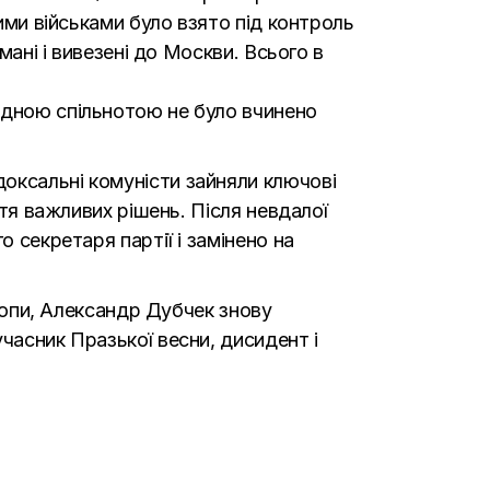
ними військами було взято під контроль
мані і вивезені до Москви. Всього в
одною спільнотою не було вчинено
оксальні комуністи зайняли ключові
ття важливих рішень. Після невдалої
 секретаря партії і замінено на
вропи, Александр Дубчек знову
часник Празької весни, дисидент і