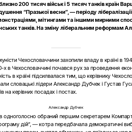
иблизно 200 тисяч військ і 5 тисяч танків країн В
шення “Празької весни”, — періоду лібералізації
емонстраціями, мітингами та іншими мирними спо
дянських танків. На зміну ліберальним реформам 
істи Чехословаччини захопили владу в країні в 1948
0-х в Чехословаччині почався рух за проведення екон
сть в країні підсилвалася тим, що керівнику Чехо
али словацькі лідери Александр Дубчек і Густав Гу
в на керівних посадах і постах.
Александр Дубчек
ув одноголосно обраний першим секретарем Компартії
граму дій”, — котра передбачала демократичні виб