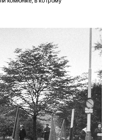
яли комюніке, в котрому