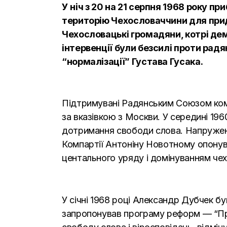
У ніч з 20 на 21 серпня 1968 року пр
територію Чехословаччини для приду
Чехословацькі громадяни, котрі д
інтервенції були безсилі проти ра
“нормалізації” Густава Гусака.
Підтримувані Радянським Союзом комун
за вказівкою з Москви. У середині 196
дотримання свободи слова. Напружені
Компартії Антоніну Новотному опонув
центального уряду і домінуванням чехі
У січні 1968 році Александр Дубчек б
запропонував програму реформ — “Про