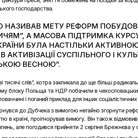
у цензури преси, зняття обмежень на поїздки за корд
ського господарства.
О НАЗИВАВ МЕТУ РЕФОРМ ПОБУДОВ
ЧЯМ”, А МАСОВА ПІДТРИМКА КУРС
РАЇНИ БУЛА НАСТІЛЬКИ АКТИВНОЮ
В АКТИВІЗАЦІЇ СУСПІЛЬНОГО І КУЛ
ЬКОЮ ВЕСНОЮ”.
ві тисячі слів”, котра закликала до ще більш радика
му блоку Польща та НДР побачили в чехословацьких
ваччині і поганий приклад для інших соціалістичних 
рнувся до Дубчека з вимогою негайно згорнути рефо
 в країні, проігнорував вимогу. Він також відмовив
пень, але погодився прийняти 2 серпня Брежнєва у 