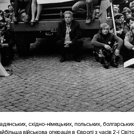
радянських, східно-німецьких, польських, болгарських
більша військова операція в Європі з часів 2-ї Світо