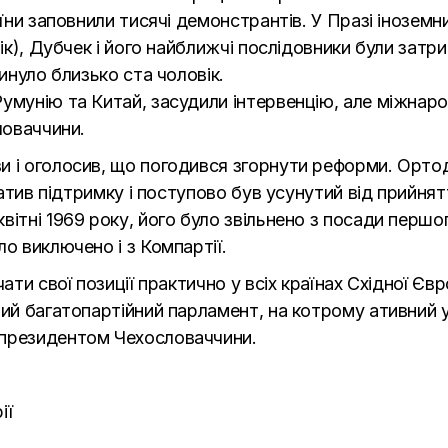
аїни заповнили тисячі демонстрантів. У Празі інозем
ік), Дубчек і його найближчі послідовники були затри
гинуло близько ста чоловік.
Румунію та Китай, засудили інтервенцію, але міжнар
ловаччини.
и і оголосив, що погодився згорнути реформи. Ортод
тратив підтримку і поступово був усунутий від прийня
ітні 1969 року, його було звільнено з посади першого
о виключено і з Компартії.
чати свої позиції практично у всіх країнах Східної Є
вий багатопартійний парламент, на котрому ативний у
 президентом Чехословаччини.
ії