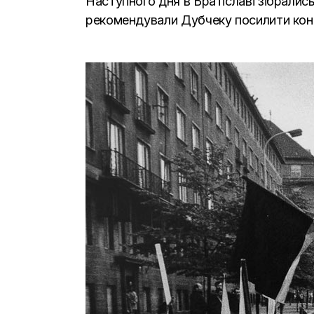
Наступного дня в Братіславі зібралис
рекомендували Дубчеку посилити кон