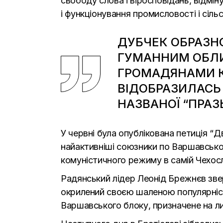
свободу слова і віросповідань, відмін
і функціонування промисловості і сіль
ДУБЧЕК ОБРАЗН
ГУМАННИМ ОБЛИ
ГРОМАДЯНАМИ К
ВІДОБРАЗИЛАСЬ 
НАЗВАНОЇ “ПРАЗ
У червні була опублікована петиція “Д
найактивніші союзники по Варшавсько
комуністичного режиму в самій Чехосло
Радянський лідер Леонід Брежнєв зве
окрилений своєю шаленою популярністю
Варшавського блоку, призначене на ли