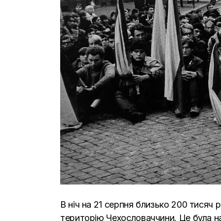
В ніч на 21 серпня близько 200 тисяч 
територію Чехословаччини. Це була най