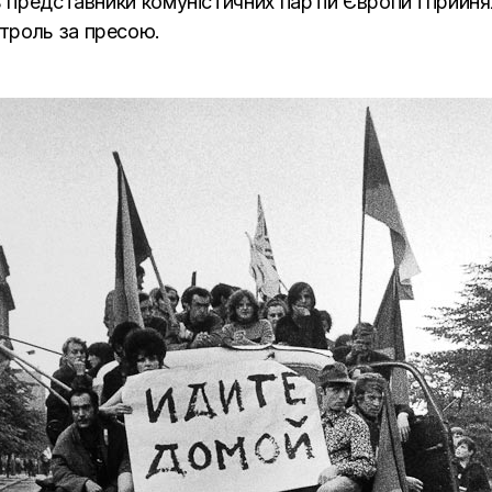
ь представники комуністичних партій Європи і прийн
троль за пресою.