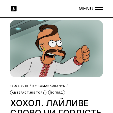
Skip
to
the
content
16.02.2018
BY
ROMANKORZHYK
ARTEFACT.HISTORY
ПОГЛЯД
ХОХОЛ. ЛАЙЛИВЕ
СЛОВО ЧИ ГОРДІСТЬ