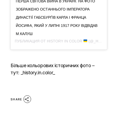
ПЕРША СВІТОВА ВІЙНА В УКРАЇНІ. НА ФОТО
ЗОБРАЖЕНО ОСТАННЬОГО ІМПЕРАТОРА
ДИНАСТІЇ ГАБСБУРҐІВ КАРЛА І ФРАНЦА
ЙОСИФА, ЯКИЙ У ЛИПНІ 1917 РОКУ ВІДВІДАВ
М.КАЛУШ
ПУБЛИКАЦИЯ ОТ
HISTORY IN COLOR
(@_HISTORY.IN.COLOR_)
Більше кольорових історичних фото –
тут:
_history.in.color_
SHARE