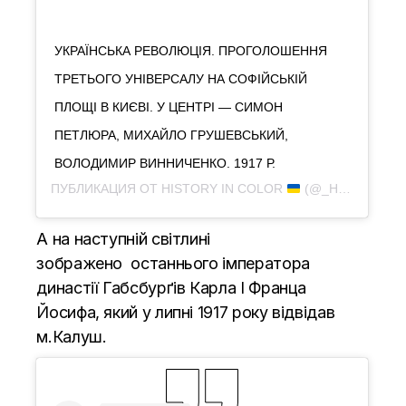
УКРАЇНСЬКА РЕВОЛЮЦІЯ. ПРОГОЛОШЕННЯ
ТРЕТЬОГО УНІВЕРСАЛУ НА СОФІЙСЬКІЙ
ПЛОЩІ В КИЄВІ. У ЦЕНТРІ — СИМОН
ПЕТЛЮРА, МИХАЙЛО ГРУШЕВСЬКИЙ,
ВОЛОДИМИР ВИННИЧЕНКО. 1917 Р.
ПУБЛИКАЦИЯ ОТ
HISTORY IN COLOR
(@_HISTORY.IN.COLOR_)
А на наступній світлині
зображено останнього імператора
династії Габсбурґів Карла І Франца
Йосифа, який у липні 1917 року відвідав
м.Калуш.