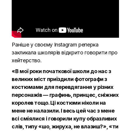
Раніше у своєму
Instagram
реперка
закликала школярів відкрито говорити про
хейтерство.
«В мої роки початкової школи до нас з
великих мiст приїздили фотографи з
костюмами для перевдягання у рiзних
персонажiв — графинь, принцес, снiжних
королев тощо. Цi костюми нiколи на
мене не налазили. I весь цей час з мене
всi сміялися i говорили купу образливих
слiв, типу «шо, жируха, не влазиш?», «ти