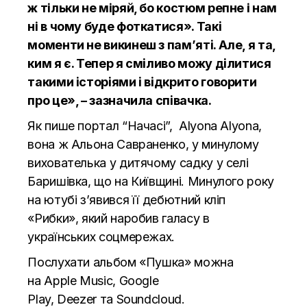
ж тiльки не мiряй, бо костюм репне i нам
нi в чому буде фоткатися». Такі
моменти не викинеш з пам’яті. Але, я та,
ким я є. Тепер я сміливо можу ділитися
такими історіями і відкрито говорити
про це», – зазначила співачка.
Як пише портал
“Начасі”
, Аlyona Аlyona,
вона ж Альона
Савране
нко
, у минулому
вихователька у дитячому садку у селі
Баришівка, що на Київщині. Минулого року
на
ютубі
з’явився її дебютний кліп
«
Рибки
», який наробив галасу в
українських соцмережах.
Послухати альбом «Пушка» можна
на
Apple Music
,
Google
Play
,
Deezer
та
Soundcloud
.