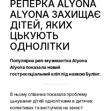
РЕПЕРКА АLYONA
АLYONA ЗАХИЩАЄ
ДІТЕЙ, ЯКИХ
ЦЬКУЮТЬ
ОДНОЛІТКИ
Популярна реп-музикантка Аlyona
Аlyona показала новий
гостросоціальний кліп під назвою Булiнг.
В ньому співачка показала проблему
цькування дітей однолітками в дитячих
колективах та виступила на захист