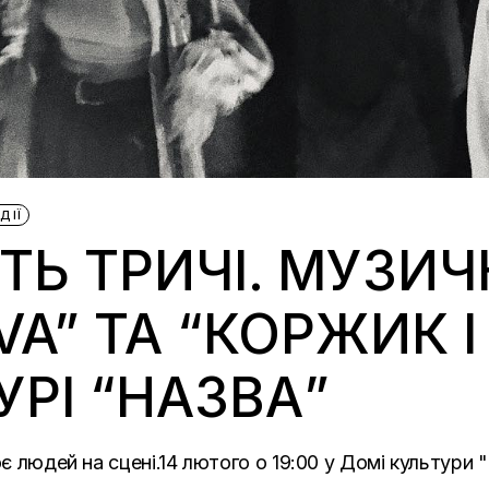
ДІЇ
ТЬ ТРИЧІ. МУЗИ
VA” ТА “КОРЖИК І
УРІ “НАЗВА”
оє людей на сцені.14 лютого о 19:00 у Домі культури 