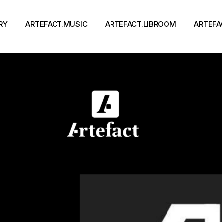
RY
ARTEFACT.MUSIC
ARTEFACT.LIBROOM
ARTEFA
Виконавці
Книги
Альбоми
Письменники
Концерти
Події
тя