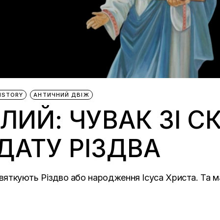
ISTORY
АНТИЧНИЙ ДВІЖ
ЛИЙ: ЧУВАК ЗІ СК
ДАТУ РІЗДВА
и святкують Різдво або народження Ісуса Христа. Та м