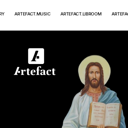
RY
ARTEFACT.MUSIC
ARTEFACT.LIBROOM
ARTEFA
Виконавці
Книги
Альбоми
Письменники
Концерти
Події
тя