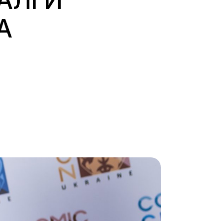
АЛІ Й
А