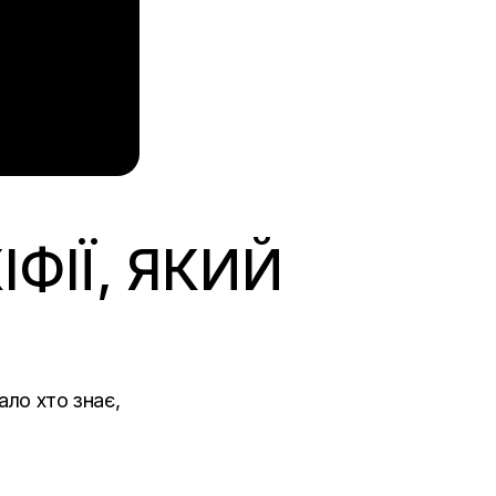
ІФІЇ, ЯКИЙ
ало хто знає,