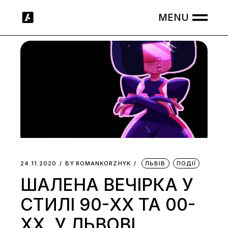
Skip
to
the
content
24.11.2020
BY
ROMANKORZHYK
ЛЬВІВ
ПОДІЇ
ШАЛЕНА ВЕЧІРКА У
СТИЛІ 90-ХХ ТА 00-
ХХ. У ЛЬВОВІ