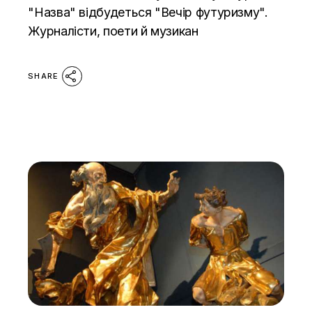
"Назва" відбудеться "Вечір футуризму".
Журналісти, поети й музикан
SHARE