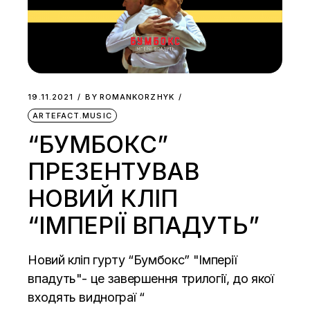
19.11.2021
BY
ROMANKORZHYK
ARTEFACT.MUSIC
“БУМБОКС”
ПРЕЗЕНТУВАВ
НОВИЙ КЛІП
“ІМПЕРІЇ ВПАДУТЬ”
Новий кліп гурту “Бумбокс” "Імперії
впадуть"- це завершення трилогії, до якої
входять виднограї “