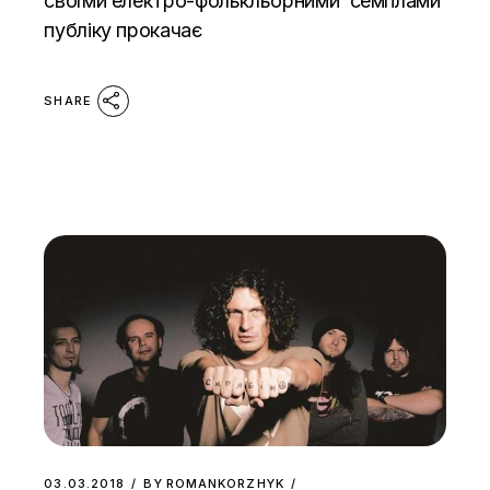
своїми електро-фолькльорними семплами
публіку прокачає
SHARE
03.03.2018
BY
ROMANKORZHYK