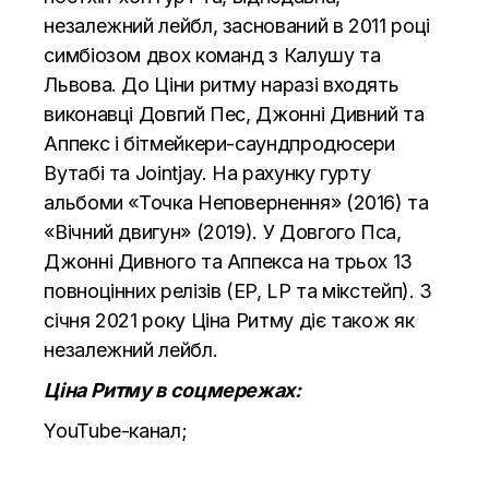
незалежний лейбл, заснований в 2011 році
симбіозом двох команд з Калушу та
Львова. До Ціни ритму наразі входять
виконавці Довгий Пес, Джонні Дивний та
Аппекс і бітмейкери-саундпродюсери
Вутабі та Jointjay. На рахунку гурту
альбоми «Точка Неповернення» (2016) та
«Вічний двигун» (2019). У Довгого Пса,
Джонні Дивного та Аппекса на трьох 13
повноцінних релізів (ЕP, LP та мікстейп). З
січня 2021 року Ціна Ритму діє також як
незалежний лейбл.
Ціна Ритму в соцмережах:
YouTube-канал;