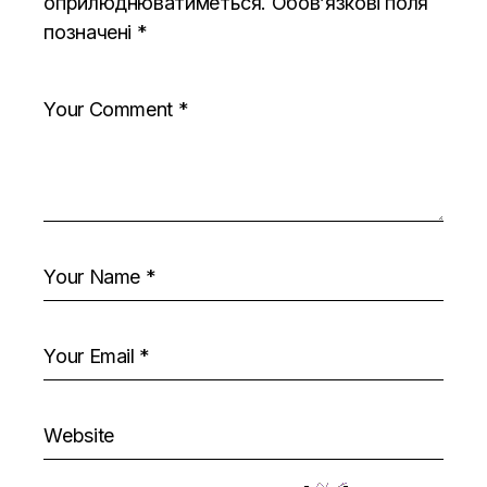
оприлюднюватиметься.
Обов’язкові поля
позначені
*