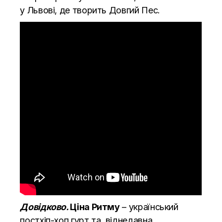
у Львові, де творить Довгий Пес.
Довідково.
Ціна Ритму
– український
постхіп-хоп гурт та, віднедавна,