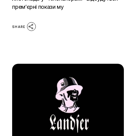
прем’єрні покази му
SHARE