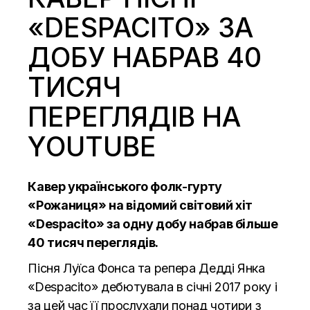
«DESPACITO» ЗА
ДОБУ НАБРАВ 40
ТИСЯЧ
ПЕРЕГЛЯДІВ НА
YOUTUBE
Кавер українського фолк-гурту
«
Рожаниця
» на відомий світовий хіт
«Despa
c
ito» за одну добу набрав більше
40 тисяч переглядів.
Пісня Луїса Фонса та репера Дедді Янка
«Despacito» дебютувала в січні 2017 року і
за цей час її прослухали понад чотири з