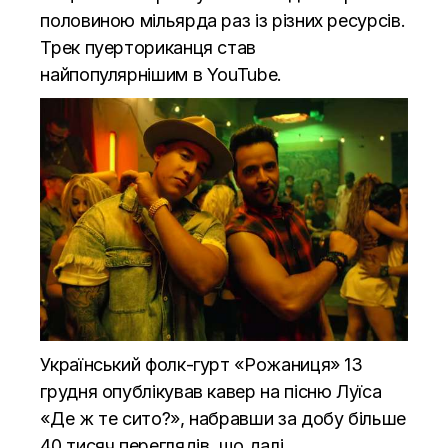
половиною мільярда раз із різних ресурсів.
Трек пуерториканця став
найпопулярнішим в YouTube.
Український фолк-гурт «Рожаниця» 13
грудня опублікував кавер на пісню Луїса
«Де ж те сито?», набравши за добу більше
40 тисяч переглядів, що далі