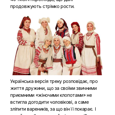
продовжують стрімко рости.
Українська версія треку розповідає, про
життя дружини, що за своїми звичними
приємними «жіночими клопотами» не
встигла догодити чоловікові, а саме
зліпити вареників, за що він її покарає. І