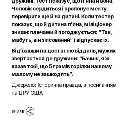
дружині. Тест показує, що п’яна й вона.
Чоловік сердиться і пропонує менту
перевірити ще й на дитині. Коли тестер
показує, що й дитина п’яна, міліціонер
знизає плечами й погоджується: “Так,
мабуть, він зіпсований” і відпускає їх.
Від’їхавши на достатню віддаль, мужик
звертається до дружини: “Бачиш, я ж
казав тобі, що 5 грамів горілки нашому
малому не зашкодять”.
Джерело:
Історична правда,
з посиланням
на ЦРУ США
SHARE