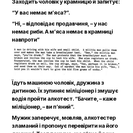
Заходить чоловік у крамницю й запитує:
“У вас немає м’яса?”.
“Ні, – відповідає продавчиня, – у нас
немає риби. А м’яса немає в крамниці
навпроти”
Їдуть машиною чоловік, дружина з
дитиною. Їх зупиняє міліціонер і змушує
водія пройти алкотест. “Бачите, – каже
міліціонер, – ви п’яний”.
Мужик заперечує, мовляв, алкотестер
зламаний і пропонує перевірити на його