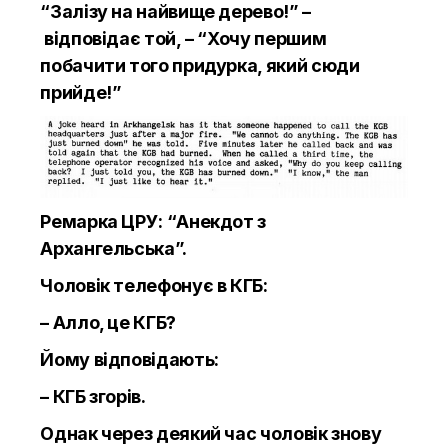
“Залізу на найвище дерево!” –
відповідає той, – “Хочу першим
побачити того придурка, який сюди
прийде!”
Ремарка ЦРУ: “Анекдот з
Архангельська”.
Чоловік телефонує в КГБ:
– Алло, це КГБ?
Йому відповідають:
– КГБ згорів.
Однак через деякий час чоловік знову