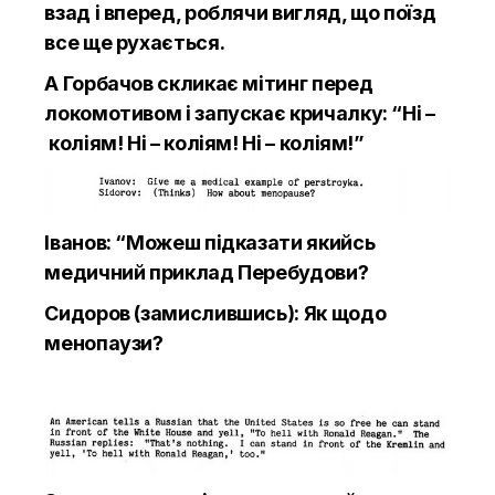
взад і вперед, роблячи вигляд, що поїзд
все ще рухається.
А Горбачов скликає мітинг перед
локомотивом і запускає кричалку: “Ні –
коліям! Ні – коліям! Ні – коліям!”
Іванов: “Можеш підказати якийсь
медичний приклад Перебудови?
Сидоров (замислившись): Як щодо
менопаузи?