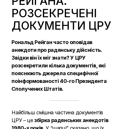
РЕЙГАНА.
РОЗСЕКРЕЧЕНІ
ДОКУМЕНТИ ЦРУ
Рональд Рейган часто оповідав
анекдоти про радянську дійсність.
Звідки він їх міг знати? У ЦРУ
розсекретили кілька документів, які
пояснюють джерела специфічної
поінформованості 40-го Президента
Сполучених Штатів.
Найбільш смішна частина документів
ЦРУ – це
збірка радянських анекдотів
1980-х років
. У “шапці” сказано, що їх