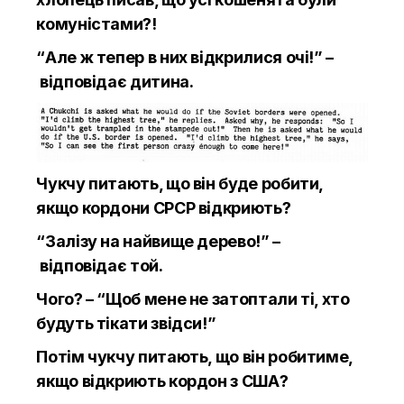
комуністами?!
“Але ж тепер в них відкрилися очі!” –
відповідає дитина.
Чукчу питають, що він буде робити,
якщо кордони СРСР відкриють?
“Залізу на найвище дерево!” –
відповідає той.
Чого? – “Щоб мене не затоптали ті, хто
будуть тікати звідси!”
Потім чукчу питають, що він робитиме,
якщо відкриють кордон з США?