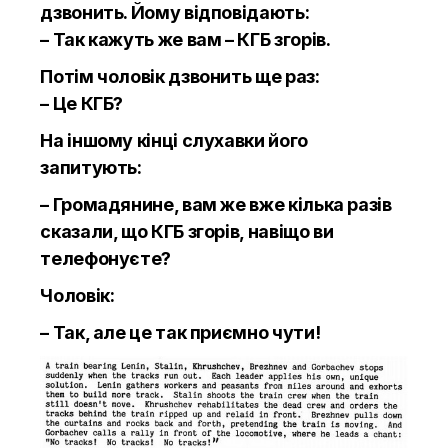
дзвонить. Йому відповідають:
– Так кажуть же вам – КГБ згорів.
Потім чоловік дзвонить ще раз:
– Це КГБ?
На іншому кінці слухавки його
запитують:
– Громадянине, вам же вже кілька разів
сказали, що КГБ згорів, навіщо ви
телефонуєте?
Чоловік:
– Так, але це так приємно чути!