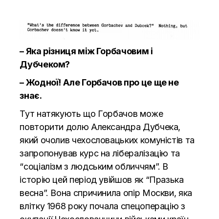
– Яка різниця між Горбачовим і
Дубчеком?
– Жодної! Але Горбачов про це ще не
знає.
Тут натякують що Горбачов може
повторити долю Александра Дубчека,
який очолив чехословацьких комуністів та
запропонував курс на лібералізацію та
“соціалізм з людським обличчям”. В
історію цей період увійшов як “Празька
весна”. Вона спричинила опір Москви, яка
влітку 1968 року почала спецоперацію з