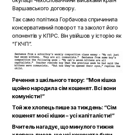
окупації Чехословаччини військами країн
Варшавського договору.
Так само політика Горбачова спричинила
консервативний поворот та заколот його
опонентів у КПРС. Він увійшов у історію як
“ГКЧП”.
Речення з шкільного твору: “Моя кішка
щойно народила сім кошенят. Всі вони
комуністи!”
Той же хлопець пише за тиждень: “Сім
кошенят моєї кішки – усі капіталісти!”
Вчитель нагадує, що минулого тижня
хлопець писав, що усі кошенята були