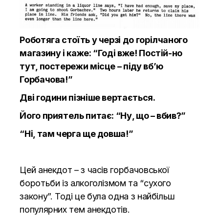
Роботяга стоїть у черзі до горілчаного
магазину і каже: “Годі вже! Постій-но
тут, постережи місце – піду вб’ю
Горбачова!”
Дві години пізніше вертається.
Його приятель питає: “Ну, що – вбив?”
“Ні, там черга ще довша!”
Цей анекдот – з часів горбачовської
боротьби із алкоголізмом та “сухого
закону”. Тоді це була одна з найбільш
популярних тем анекдотів.