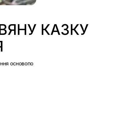
ДВЯНУ КАЗКУ
Я
ення основопо