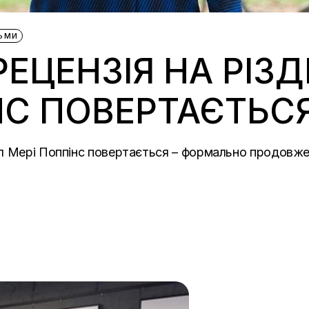
ЬМИ
 РЕЦЕНЗІЯ НА РІЗ
НС ПОВЕРТАЄТЬС
кл Мері Поппінс повертається – формально продовж