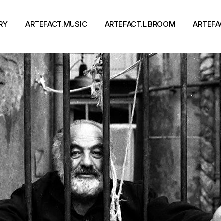
RY
ARTEFACT.MUSIC
ARTEFACT.LIBROOM
ARTEFA
Виконавці
Книги
Альбоми
Письменники
Концерти
Події
тя