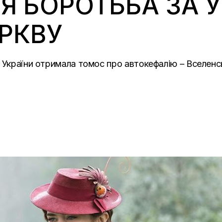
 БОРОТЬБА ЗА У
РКВУ
 України отримала томос про автокефалію – Вселенс