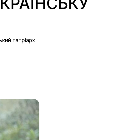
КРАЇНСЬКУ
ький патріарх