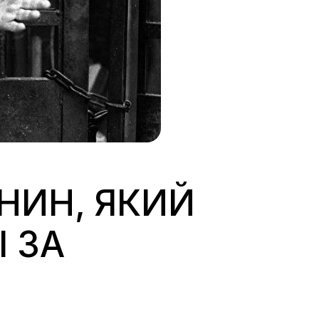
НИН, ЯКИЙ
І ЗА