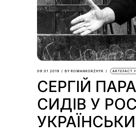
09.01.2019
BY
ROMANKORZHYK
ARTEFACT.
СЕРГІЙ ПАР
СИДІВ У РОС
УКРАЇНСЬКИ