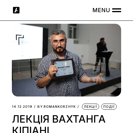
Skip
to
the
content
14.12.2019
BY
ROMANKORZHYK
ЛЕКЦІЇ
ПОДІЇ
ЛЕКЦІЯ ВАХТАНГА
КІПІАНІ