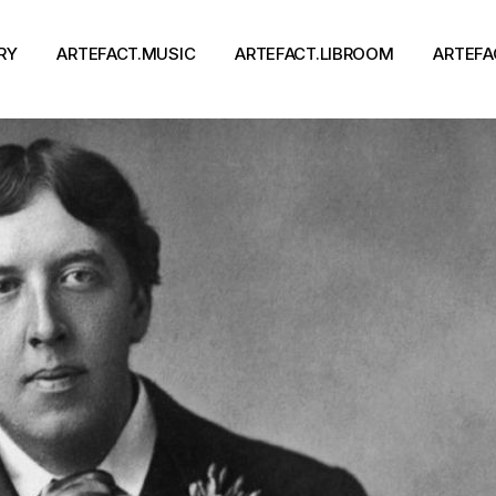
RY
ARTEFACT.MUSIC
ARTEFACT.LIBROOM
ARTEFA
Виконавці
Книги
Альбоми
Письменники
Концерти
Події
тя