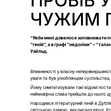
ПРОВІВ У
ЧУЖИМ 
“Якби мені довелося заповнювати пер
“геній”, а в графі “недоліки” – “тал
Уайльд.
Впевненості у власну неперевершеніст
уваги та був улюбленцем суспільства,
Йому симпатизували такі відомі постат
неймовірна слава прийшли до нього ду
Народився літературний геній в Дублін
світською дамою, яка писала вірші. Р