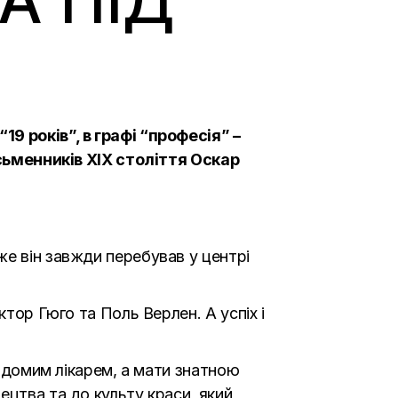
А ПІД
9 років”, в графі “професія” –
исьменників XIX століття Оскар
же він завжди перебував у центрі
ктор Гюго та Поль Верлен. А успіх і
відомим лікарем, а мати знатною
ецтва та до культу краси, який