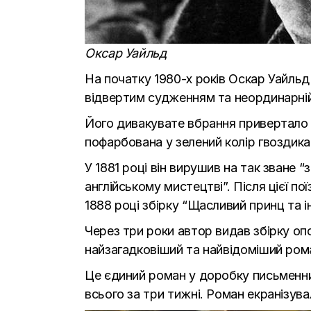
Оксар Уайльд
На початку 1980-х років Оскар Уайльд
відвертим судженням та неординарній
Його дивакувате вбрання привертало у
пофарбована у зелений колір гвоздика 
У 1881 році він вирушив на так зване 
англійському мистецтві”. Після цієї по
1888 році збірку “Щасливий принц та ін
Через три роки автор видав збірку опо
найзагадковіший та найвідоміший ром
Це єдиний роман у доробку письменника
всього за три тижні. Роман екранізува