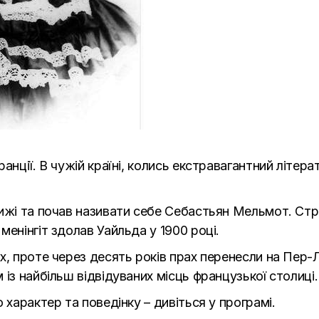
анції. В чужій країні, колись екстравагантний літер
ижі та почав називати себе Себастьян Мельмот. Стра
енінгіт здолав Уайльда у 1900 році.
х, проте через десять років прах перенесли на Пер-
із найбільш відвідуваних місць французької столиці.
 характер та поведінку – дивіться у програмі.