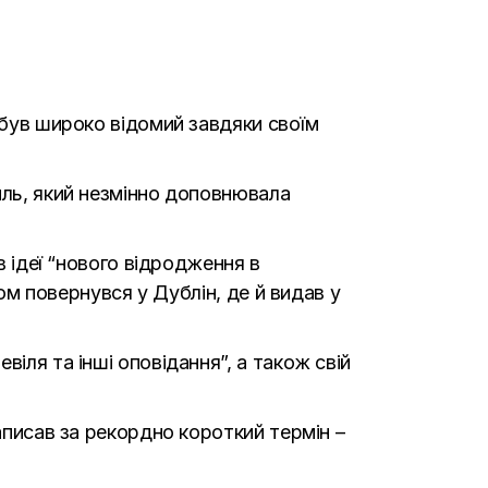
 був широко відомий завдяки своїм
иль, який незмінно доповнювала
в ідеї “нового відродження в
дом повернувся у Дублін, де й видав у
іля та інші оповідання”, а також свій
аписав за рекордно короткий термін –