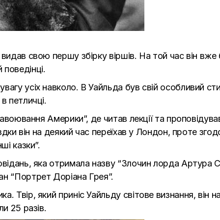
 видав свою першу збірку віршів. На той час він вже
 поведінці.
вагу усіх навколо. В Уайльда був свій особливий ст
в петличці.
“завоювання Америки”, де читав лекції та проповідува
їздки він на деякий час переїхав у Лондон, проте зго
ші казки”.
відань, яка отримала назву “Злочин лорда Артура Сев
ан “Портрет Доріана Грея”.
. Твір, який приніс Уайльду світове визнання, він н
ли 25 разів.