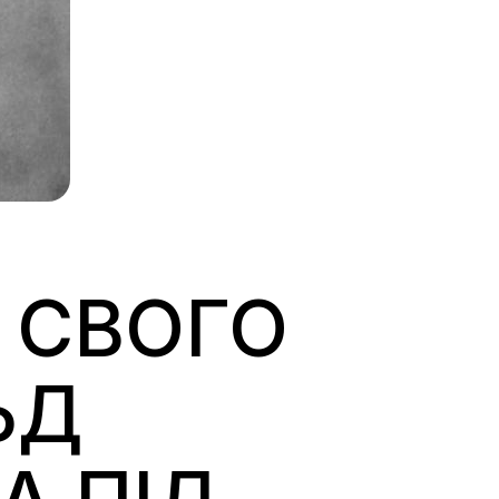
 СВОГО
ЬД