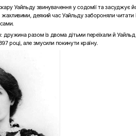
скару Уайльду звинувачення у содомії та засуджує йо
и жахливими, деякий час Уайльду забороняли читати і 
єсами.
’я: дружина разом із двома дітьми переїхали й Уайльд 
897 році, але змусили покинути країну.