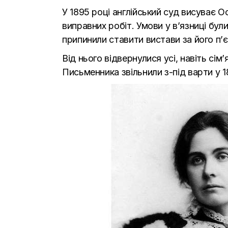
У 1895 році англійський суд висуває О
виправних робіт. Умови у в’язниці бул
припинили ставити вистави за його п’
Від нього відвернулися усі, навіть сім
Письменника звільнили з-під варти у 1