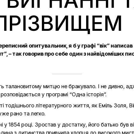
 ВИГНАННІ Т
ПРІЗВИЩЕМ
еписний опитувальник, я б у графі “вік” написав “1
ант”, – так говорив про себе один з найвідоміших п
ь талановитому митцю не бракувало. І не дивно, ад
 розповідається у програмі
“Одна історія”.
і тодішнього літературного життя, як Еміль Золя, Ві
же рано та легко.
і у 1854 році. Зростав у достатку, його батько був 
одина з дитинства привчила хлопця до високого мист