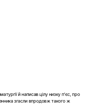
атургії й написав цілу низку п’єс, про
менника згасли впродовж такого ж