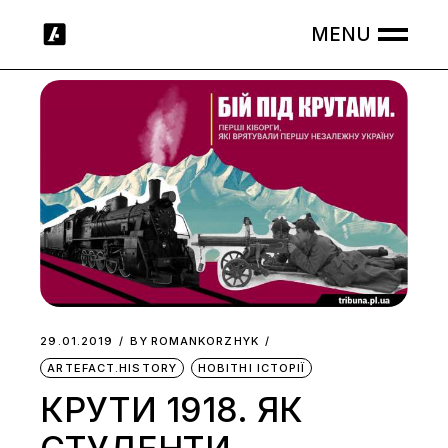
Skip
to
the
content
29.01.2019
BY
ROMANKORZHYK
ARTEFACT.HISTORY
НОВІТНІ ІСТОРІЇ
КРУТИ 1918. ЯК