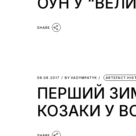
ОУН У “ВЕЛИ
SHARE
08.08.2017
BY
VADYMPATYK
ARTEFACT.HIS
ПЕРШИЙ ЗИМ
КОЗАКИ У В
SHARE