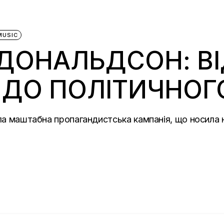
MUSIC
ДОНАЛЬДСОН: В
ДО ПОЛІТИЧНОГО
ала маштабна пропагандистська кампанія, що носила 