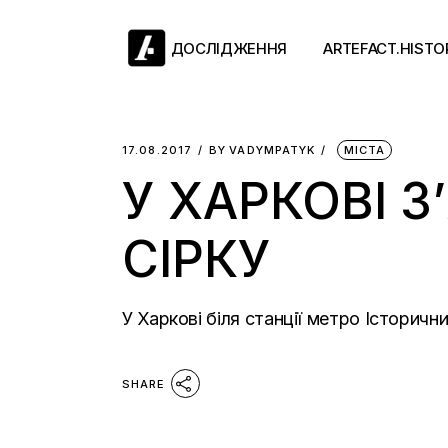
Skip
to
the
ДОСЛІДЖЕННЯ
ARTEFACT.HISTO
content
Античний двіж
17.08.2017
BY
VADYMPATYK
МІСТА
У ХАРКОВІ 
Такі середні віки
Ранній модерн
СІРКУ
Довге ХІХ століт
Новітні історії
У Харкові біля станції метро Історич
SHARE