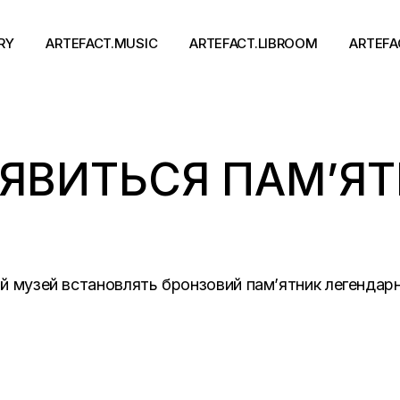
RY
ARTEFACT.MUSIC
ARTEFACT.LIBROOM
ARTEFA
Виконавці
Книги
З’ЯВИТЬСЯ ПАМ’Я
Альбоми
Письменники
Концерти
Події
тя
ний музей встановлять бронзовий пам’ятник легенда