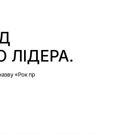
ІД
 ЛІДЕРА.
назву «Рок пр