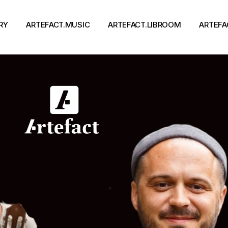
RY
ARTEFACT.MUSIC
ARTEFACT.LIBROOM
ARTEFA
Виконавці
Книги
Альбоми
Письменники
Концерти
Події
тя