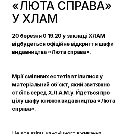
«ЛЮТА СПРАВА»
У ХЛАМ
20 березня 0 19.20 у закладі ХЛАМ
відбудеться офіційне відкриття шафи
видавництва «Люта справа».
Мрії сміливих естетів втілилися у
матеріальний об’єкт, який звитяжно
стоїть серед Х.Л.А.М.у. Йдеться про
цілу шафу книжок видавництва «Люта
справа».
Це все взірці канонічного вживання