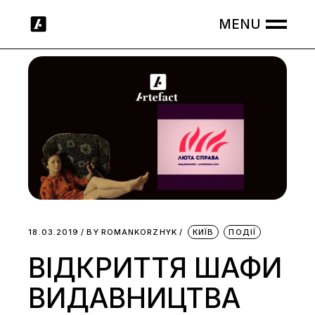
Skip
to
the
content
18.03.2019
BY
ROMANKORZHYK
КИЇВ
ПОДІЇ
ВІДКРИТТЯ ШАФИ
ВИДАВНИЦТВА