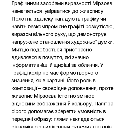
Графічними засобами виразності Мірзоєв
намагається увірватися до живопису.
Полотна здалеку нагадують графіку чи
навіть безкомпромісне графіті розкутістю,
виразом вільного руху, що демонструє
напружене становлення художньої думки.
Митцю подобається пристрасно
вдивлявся в почуття, які значно
інформативніші й щиріші за обличчя. У
графіці колір не має формотворчого
значення, як в картині. Його роль в
композиції – своєрідне доповнення, проте
живопис Мірзоєва істотно змінює
відносини зображення й кольору. Палітра
сірого допомагає зберегти умовність в
передачі образу: плями накладаються
рівномірно з виділенням окремих півтонів.