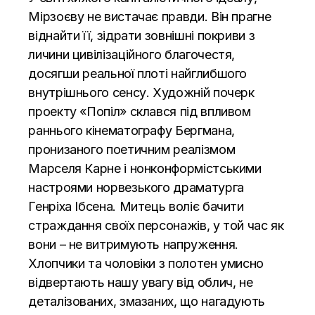
Мірзоєву не вистачає правди. Він прагне
віднайти її, зідрати зовнішні покриви з
личини цивілізаційного благочестя,
досягши реальної плоті найглибшого
внутрішнього сенсу. Художній почерк
проекту «Попіл» склався під впливом
раннього кінематографу Бергмана,
пронизаного поетичним реалізмом
Марселя Карне і нонконформістськими
настроями норвезького драматурга
Генріха Ібсена. Митець воліє бачити
страждання своїх персонажів, у той час як
вони – не витримують напруження.
Хлопчики та чоловіки з полотен умисно
відвертають нашу увагу від облич, не
деталізованих, змазаних, що нагадують