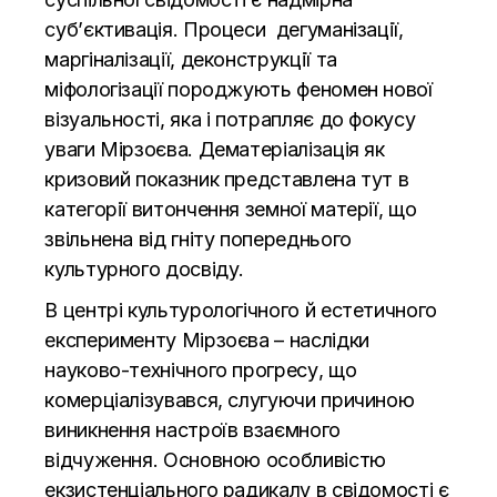
суб’єктивація. Процеси дегуманізації,
маргіналізації, деконструкції та
міфологізації породжують феномен нової
візуальності, яка і потрапляє до фокусу
уваги Мірзоєва. Дематеріалізація як
кризовий показник представлена тут в
категорії витончення земної матерії, що
звільнена від гніту попереднього
культурного досвіду.
В центрі культурологічного й естетичного
експерименту Мірзоєва – наслідки
науково-технічного прогресу, що
комерціалізувався, слугуючи причиною
виникнення настроїв взаємного
відчуження. Основною особливістю
екзистенціального радикалу в свідомості є