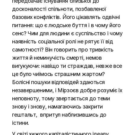
передбачає існування близької до
досконалості спільноти, позбавленої
базових конфліктів. Його цікавлять одвічні
питання: що є людське буття і в чому його
сенс? Чим для людини є суспільство і чому
наявність соціальної ролі не рятує її від
самотності? Він говорить про тривкість
життя й неминучість смерті, немов
вигукуючи: навіщо ти страждав, невже все
це було чиїмось страшним жартом?
Болісні пошуки відповідей здаються
незавершеними, і Мірзоєв добре розуміє їх
неповноту, тому звертається до теми
знову і знову, намагаючись закрити
гештальт, впритул наблизившись до
істини.
У світі хижого капіталістичного ідеалу,