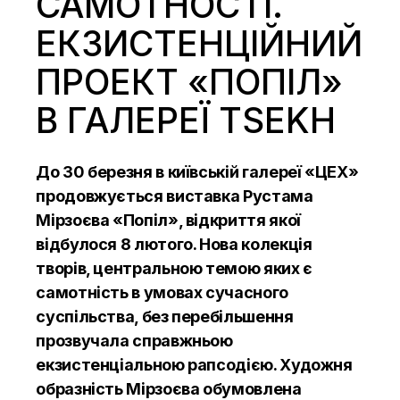
САМОТНОСТІ.
ЕКЗИСТЕНЦІЙНИЙ
ПРОЕКТ «ПОПІЛ»
В ГАЛЕРЕЇ TSEKH
До 30 березня в київській галереї «
ЦЕХ
»
продовжується виставка Рустама
Мірзоєва «Попіл», відкриття якої
відбулося 8 лютого. Нова колекція
творів, центральною темою яких є
самотність в умовах сучасного
суспільства, без перебільшення
прозвучала справжньою
екзистенціальною рапсодією. Художня
образність Мірзоєва обумовлена