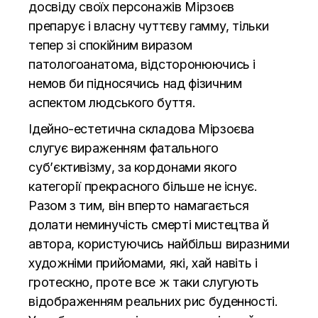
досвіду своїх персонажів Мірзоєв
препарує і власну чуттєву гамму, тільки
тепер зі спокійним виразом
патологоанатома, відсторонюючись і
немов би підносячись над фізичним
аспектом людського буття.
Ідейно-естетична складова Мірзоєва
слугує вираженням фатального
суб’єктивізму, за кордонами якого
категорії прекрасного більше не існує.
Разом з тим, він вперто намагається
долати неминучість смерті мистецтва й
автора, користуючись найбільш виразними
художніми прийомами, які, хай навіть і
гротескно, проте все ж таки слугують
відображенням реальних рис буденності.