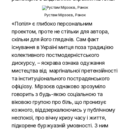
Рустам Мірзоєв, Ранок
«Попіл» є глибоко персональним
проектом, проте не стільки для автора,
скільки для його глядачів. Сам факт
існування в Україні митця поза традицією
колективного постмодерністського
дискурсу, – яскрава ознака одужання
мистецтва від маргінальної претензійності
та інституціонального пострадянського
офіціозу. Мірзоєв однаково зрозуміло
говорить з будь-якою соціальною та
віковою групою про біль, що пронизує
кожного, віддзеркалюючись у публічному
неспокої, про вічну кризу часу і життя,
підкорене буржуазній умовності. З ним