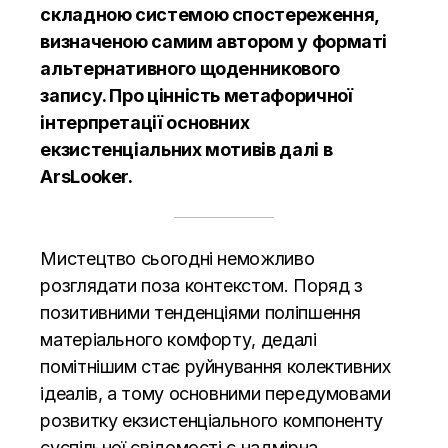
складною системою спостереження,
визначеною самим автором у форматі
альтернативного щоденникового
запису. Про цінність метафоричної
інтерпретації основних
екзистенціальних мотивів далі в
ArsLooker.
Мистецтво сьогодні неможливо
розглядати поза контекстом. Поряд з
позитивними тенденціями поліпшення
матеріального комфорту, дедалі
помітнішим стає руйнування колективних
ідеалів, а тому основними передумовами
розвитку екзистенціального компоненту
суспільної свідомості є надмірна