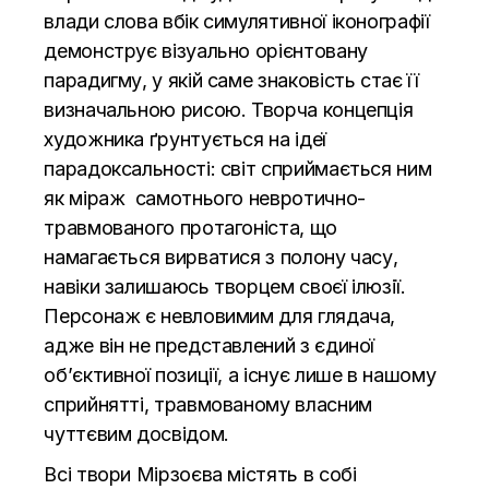
влади слова вбік симулятивної іконографії
демонструє візуально орієнтовану
парадигму, у якій саме знаковість стає її
визначальною рисою. Творча концепція
художника ґрунтується на ідеї
парадоксальності: світ сприймається ним
як міраж самотнього невротично-
травмованого протагоніста, що
намагається вирватися з полону часу,
навіки залишаюсь творцем своєї ілюзії.
Персонаж є невловимим для глядача,
адже він не представлений з єдиної
об’єктивної позиції, а існує лише в нашому
сприйнятті, травмованому власним
чуттєвим досвідом.
Всі твори Мірзоєва містять в собі