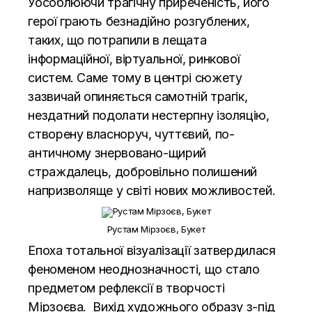
Уособлюючи трагічну приреченість, його
герої грають безнадійно розгублених,
таких, що потрапили в лещата
інформаційної, віртуальної, ринкової
систем. Саме тому в центрі сюжету
зазвичай опиняється самотній трагік,
нездатний подолати нестерпну ізоляцію,
створену власноруч, чуттєвий, по-
античному знервовано-щирий
страждалець, добровільно полишений
напризволяще у світі нових можливостей.
Рустам Мірзоєв, Букет
Епоха тотальної візуалізації затвердилася
феноменом неоднозначності, що стало
предметом рефлексії в творчості
Мірзоєва. Вихід художнього образу з-під