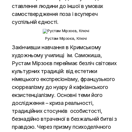
ставлення людини до іншої в умовах
самоствердження поза і всупереч
суспільній єдності.
Рустам Мірзоєв, Ключі
Закінчивши навчання в Кримському
художньому училищі ім. Самокиша,
Рустам Мірзоєв переймає безліч світових
культурних традицій: від естетики
німецького експресіонізму, французького
сюрреалізму до нуару й кафкіанського
екзистенціалізму. Основні теми його
дослідження – криза реальності,
традиційних стосунків особистості,
безнадійно втраченої в безжальній битві з
правдою. Через призму психоделічного