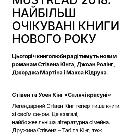
НАЙБІЛЬШ
ОЧІКУВАНІ КНИГИ
НОВОГО РОКУ
Цьогоріч книголюби радітимуть новим
романам Стівена Кінга, Джоан Ролінг,
Джорджа Мартіна і Макса Кідрука.
Стівен та Уоен Кінг «
Сплячі красуні
»
Легендарний Стівен Кінг тепер пише книги
зі своїм сином. Це взагалі,
найбожевільніша літературна сімейна.
Дружина Стівена – Табіта Кінг, теж