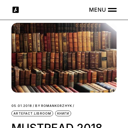
Skip
to
the
content
05.01.2018
BY
ROMANKORZHYK
ARTEFACT.LIBROOM
КНИГИ
MUSTREAD 2018.