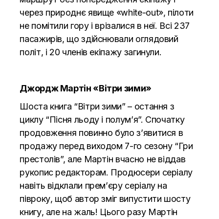
через природнє явище «white-out», пілоти
не помітили гору і врізалися в неї. Всі 237
пасажирів, що здійснювали оглядовий
політ, і 20 членів екіпажу загинули.
Джордж Мартін «
Вітри зими
»
Шоста книга “Вітри зими” – остання з
циклу “Пісня льоду і полум’я”. Спочатку
продовження повинно було з’явитися в
продажу перед виходом 7-го сезону “Гри
престолів”, але Мартін вчасно не віддав
рукопис редакторам. Продюсери серіалу
навіть відклали прем’єру серіалу на
півроку, щоб автор зміг випустити шосту
книгу, але на жаль! Цього разу Мартін