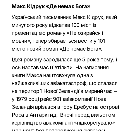
Макс Кідрук «Де немає Бога»
Український письменник Макс Кідрук, який
минулого року відкатав 100 міст із
презентацією роману «Не озирайся і
мовчи», тепер збирається вести у 101
місто новий роман «Де немає Бога».
Ідея роману зародилася ще 5 років тому, і
ось настав час її втілити. На написання
книги Макса наштовхнула одна з
найжахливіших авіакатастроф, що сталася
на території Нової Зеландії в мирний час –
у 1979 році рейс 901 авіакомпанії Нова
Зеландія врізався в гору Еребус на острові
Роса в Антарктиді. Вночі перед вильотом
керівництво авіакомпанії «підкорегувало»
маршрут без попередження екіпажу і