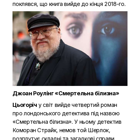
поклявся, що книга вийде до кінця 2018-го.
Джоан Роулінг «
Смертельна білизна
»
Цьогоріч
у світ вийде четвертий роман
про лондонського детектива під назвою
«Смертельна білизна». У ньому детектив
Коморан Страйк, немов той Шерлок,
розплутує складні та загадкові справи.