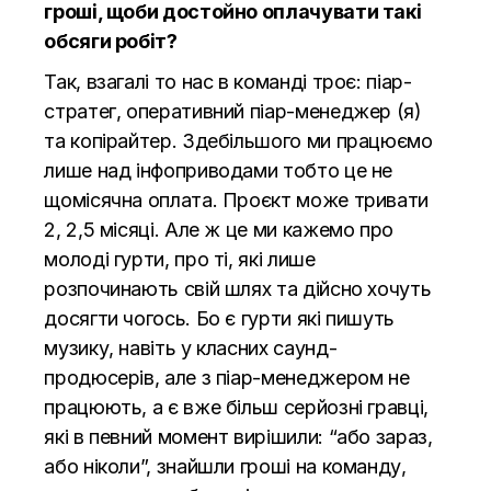
гроші, щоби достойно оплачувати такі
обсяги робіт?
Так, взагалі то нас в команді троє: піар-
стратег, оперативний піар-менеджер (я)
та копірайтер. Здебільшого ми працюємо
лише над
інфоприводами
тобто це не
щомісячна оплата. Проєкт може тривати
2, 2,5 місяці. Але ж це ми кажемо про
молоді гурти, про ті, які лише
розпочинають свій шлях та дійсно хочуть
досягти чогось. Бо є гурти які пишуть
музику, навіть у класних саунд-
продюсерів, але з піар-менеджером не
працюють, а є вже більш серйозні гравці,
які в певний момент вирішили: “або зараз,
або ніколи”, знайшли гроші на команду,