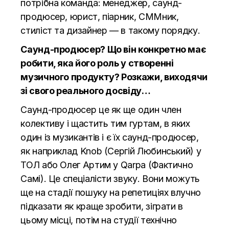
потрібна команда: менеджер, саунд-
продюсер, юрист, піарник, СММник,
стиліст та дизайнер — в такому порядку.
Саунд-продюсер? Що він конкретно має
робити, яка його роль у створенні
музичного продукту? Розкажи, виходячи
зі свого реального досвіду…
Саунд-продюсер це як ще один член
колективу і щастить тим гуртам, в яких
один із музикантів і є їх саунд-продюсер,
як наприклад Knob (Сергій Любинський) у
ТОЛ або Олег Артим у Qarpa (Фактично
Самі). Це спеціалісти звуку. Вони можуть
ще на стадії пошуку на репетиціях влучно
підказати як краще зробити, зіграти в
цьому місці, потім на студії технічно