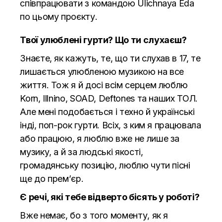
співпрацювати з командою Ulichnaya Eda
по цьому проєкту.
Твої улюблені гурти? Що ти слухаєш?
Знаєте, як кажуть, те, що ти слухав в 17, те
лишається улюбленою музикою на все
життя. Тож я й досі всім серцем люблю
Korn, Illnino, SOAD, Deftones та наших ТОЛ.
Але мені подобається і техно й українські
інді, поп-рок гурти. Всіх, з ким я працювала
або працюю, я люблю вже не лише за
музику, а й за людські якості,
громадянську позицію, люблю чути пісні
ще до прем’єр.
Є речі, які тебе відверто бісять у роботі?
Вже немає, бо з того моменту, як я