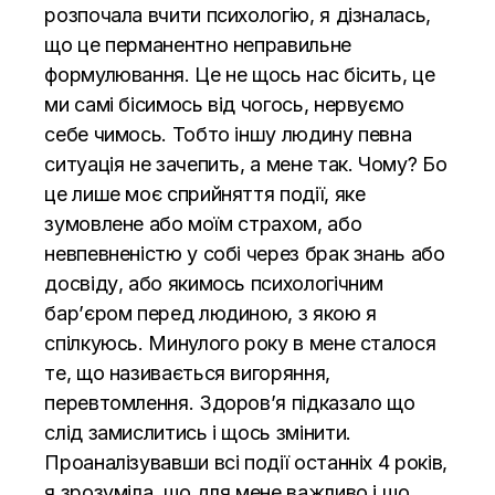
розпочала вчити психологію, я дізналась,
що це перманентно неправильне
формулювання. Це не щось нас бісить, це
ми самі бісимось від чогось, нервуємо
себе чимось. Тобто іншу людину певна
ситуація не зачепить, а мене так. Чому? Бо
це лише моє сприйняття події, яке
зумовлене або моїм страхом, або
невпевненістю у собі через брак знань або
досвіду, або якимось психологічним
бар’єром перед людиною, з якою я
спілкуюсь. Минулого року в мене сталося
те, що називається вигоряння,
перевтомлення. Здоров’я підказало що
слід замислитись і щось змінити.
Проаналізувавши всі події останніх 4 років,
я зрозуміла, що для мене важливо і що