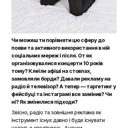
Чи можеш ти порівняти цю сферу до
появи та активного використання в ній
соціальних мереж і після. От як
організовувалися концерти 10 років
тому? Клеїли афіші на стовпах,
замовляли борди? Давали рекламу на
радіо й телевізор? А тепер — таргетинг у
фейсбуці та інстаграмі все замінив? Чи
ні? Як змінилися підходи?
Звісно, радіо та зовнішня реклама як
інструмент існує давно і буде існувати
надалі, я сподіваюсь. Анонси