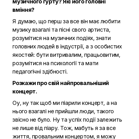
музичного гурту? Які його головні
вміння?
Я думаю, що перш за все він має любити
музику взагалі та пісні свого артиста,
розумітися на музичних подіях, знати
головних людей в індустрії, а з особистих
якостей: бути витривалим, працьовитим,
розумітися на психології та мати
педагогічні здібності.
Розкажи про свій найпровальніший
концерт.
Оу, ну так щоб ми піарили концерт, а на
нього взагалі не прийшли люди, такого
звісно не було. Ну та успіх події залежить
не лише від піару. Тож,
мабуть я
за все
життя, провальним концертом, я можу