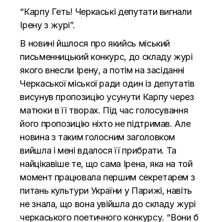
“Карпу Геть! Черкаські депутати вигнали
Ірену з журі”.
В новині йшлося про якийсь міський
письменницький конкурс, до складу журі
якого внесли Ірену, а потім на засіданні
Черкаської міської ради один із депутатів
висунув пропозицію усунути Карпу через
матюки в її творах. Під час голосування
його пропозицію ніхто не підтримав. Але
новина з таким голосним заголовком
вийшла і мені вдалося її прибрати. Та
найцікавіше те, що сама Ірена, яка на той
момент працювала першим секретарем з
питань культури України у Парижі, навіть
не знала, що вона увійшла до складу журі
черкаського поетичного конкурсу. “Вони б