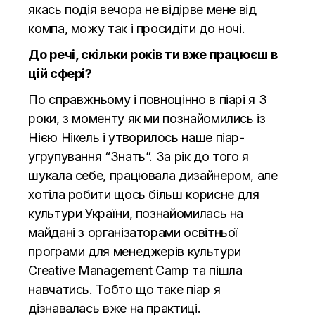
якась подія вечора не відірве мене від
компа, можу так і просидіти до ночі.
До речі, скільки років ти вже працюєш в
цій сфері?
По справжньому і повноцінно в піарі я 3
роки, з моменту як ми познайомились із
Нією Нікель і утворилось наше піар-
угрупування “Знать”. За рік до того я
шукала себе, працювала дизайнером, але
хотіла робити щось більш корисне для
культури України, познайомилась на
майдані з організаторами освітньої
програми для менеджерів культури
Creative Management Camp та пішла
навчатись. Тобто що таке піар я
дізнавалась вже на практиці.