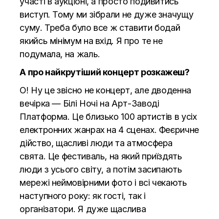
участі в аукціоні, а просто подивитись
виступ. Тому ми зібрали не дуже значущу
суму. Треба було все ж ставити бодай
якийсь мінімум на вхід. Я про те не
подумала, на жаль.
А про найкрутіший концерт розкажеш?
О! Ну це звісно не концерт, але дводенна
вечірка — Білі Ночі на Арт-Заводі
Платформа. Це близько 100 артистів в усіх
електронних жанрах на 4 сценах. Феєричне
дійство, щасливі люди та атмосфера
свята. Це фестиваль, на який приїздять
люди з усього світу, а потім засипають
мережі неймовірними фото і всі чекають
наступного року: як гості, так і
організатори. Я дуже щаслива