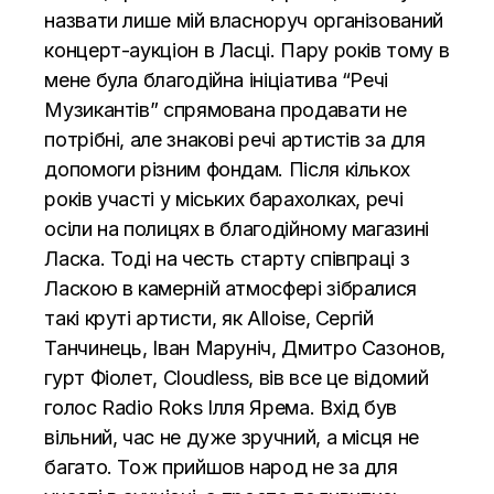
назвати лише мій власноруч організований
концерт-аукціон в Ласці. Пару років тому в
мене була благодійна ініціатива “Речі
Музикантів” спрямована продавати не
потрібні, але знакові речі артистів за для
допомоги різним фондам. Після кількох
років участі у міських барахолках, речі
осіли на полицях в благодійному магазині
Ласка. Тоді на честь старту співпраці з
Ласкою в камерній атмосфері зібралися
такі круті артисти, як Alloise, Сергій
Танчинець, Іван Маруніч, Дмитро Сазонов,
гурт Фіолет, Cloudless, вів все це відомий
голос Radio Roks Ілля Ярема. Вхід був
вільний, час не дуже зручний, а місця не
багато. Тож прийшов народ не за для