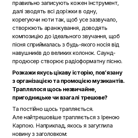
правильно записують кожен інструмент,
далі зводять всі доріжки в одну,
корегуючи ноти так, щоб усе зазвучало,
створюють аранжування, доводять
композицію до ідеального звучання, щоб
пісня сприймалась з будь-якого носія від
навушників до великих колонок. Саунд-
продюсер створює
радіоформатну
пісню.
Розкажи якусь цікаву історію, пов’язану
з організацією та промоцією музикантів.
Траплялося щось незвичайне,
пригодницьке чи взагалі трешове?
Та постійно щось трапляється.
Але
найтрешовіше
трапляється з Іреною
Карпою. Наприклад, якось я загуглила
новину з заголовком: