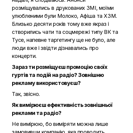
розміщувались в друкованих ЗМІ, моїми
улюбленими були Молоко, Афіша та ХЗМ.
Близько десяти років тому вже якраз і
створились чати та соцмережі типу ВК та
Тусе, напевне таргетингу ще не було, але
люди вже і звідти дізнавались про
концерти.
Зараз ти розміщуєш промоцію своїх
гуртів та подій на радіо? Зовнішню
рекламу використовуєш?
Так, звісно.
Як вимірюєш ефективність зовнішньої
реклами та радіо?
Не вимірюю, бо виміряти можна лише
замовивши компанію, яка проводить