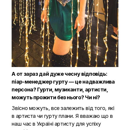
А от зараз дай дуже чесну відповідь:
піар-менеджер гурту — це надважлива
персона? Гурти, музиканти, артисти,
можуть прожити без нього? Чи ні?
Звісно можуть, все залежить від того, які
в артиста чи гурту плани. Я вважаю що в
наш час в Україні артисту для успіху