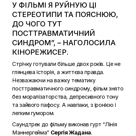
У ФІЛЬМІ Я РУЙНУЮ ЦІ
СТЕРЕОТИПИ ТА ПОЯСНЮЮ,
ДО ЧОГО ТУТ
ПОСТТРАВМАТИЧНИЙ
СИНДРОМ”, – НАГОЛОСИЛА
КІНОРЕЖИСЕР.
Стрічку готували більше двох років. Це не
глянцева історія, а життєва правда.
Незважаючи на важку тематику
посттравматичного синдрому, фільм знято
без моралізаторства, депресивного тону
та зайвого пафосу. А навпаки, з іронією і
легким гумором.
Саундтрек до фільму виконав гурт “Лінія
Маннергейма”
Сергія Жадана
.